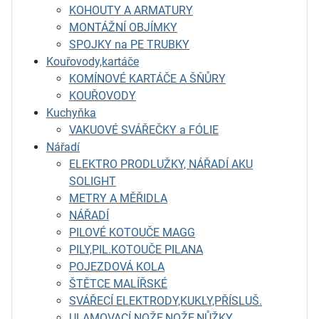
KOHOUTY A ARMATURY
MONTÁŽNÍ OBJÍMKY
SPOJKY na PE TRUBKY
Kouřovody,kartáče
KOMÍNOVÉ KARTÁČE A ŠŇŮRY
KOUŘOVODY
Kuchyňka
VAKUOVÉ SVÁŘEČKY a FÓLIE
Nářadí
ELEKTRO PRODLUŽKY, NÁŘADÍ AKU
SOLIGHT
METRY A MĚŘIDLA
NÁŘADÍ
PILOVÉ KOTOUČE MAGG
PILY,PIL.KOTOUČE PILANA
POJEZDOVÁ KOLA
ŠTĚTCE MALÍŘSKÉ
SVÁŘECÍ ELEKTRODY,KUKLY,PŘÍSLUŠ.
ULAMOVACÍ NOŽE,NOŽE,NŮŽKY