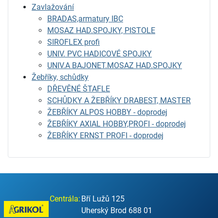
Zavlažování
BRADAS,armatury IBC
MOSAZ HAD.SPOJKY, PISTOLE
SIROFLEX profi
UNIV. PVC HADICOVÉ SPOJKY
UNIV.A BAJONET.MOSAZ HAD.SPOJKY
Žebříky, schůdky
DŘEVĚNÉ ŠTAFLE
SCHŮDKY A ŽEBŘÍKY DRABEST, MASTER
ŽEBŘÍKY ALPOS HOBBY - doprodej
ŽEBŘÍKY AXIAL HOBBY,PROFI - doprodej
ŽEBŘÍKY ERNST PROFI - doprodej
Centrála:
Bří Lužů 125
Uherský Brod 688 01