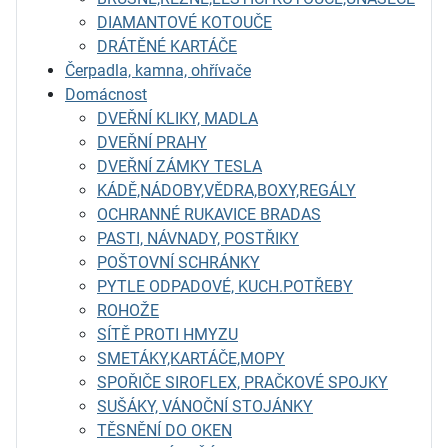
DIAMANTOVÉ KOTOUČE
DRÁTĚNÉ KARTÁČE
Čerpadla, kamna, ohřívače
Domácnost
DVEŘNÍ KLIKY, MADLA
DVEŘNÍ PRAHY
DVEŘNÍ ZÁMKY TESLA
KÁDĚ,NÁDOBY,VĚDRA,BOXY,REGÁLY
OCHRANNÉ RUKAVICE BRADAS
PASTI, NÁVNADY, POSTŘIKY
POŠTOVNÍ SCHRÁNKY
PYTLE ODPADOVÉ, KUCH.POTŘEBY
ROHOŽE
SÍTĚ PROTI HMYZU
SMETÁKY,KARTÁČE,MOPY
SPOŘIČE SIROFLEX, PRAČKOVÉ SPOJKY
SUŠÁKY, VÁNOČNÍ STOJÁNKY
TĚSNĚNÍ DO OKEN