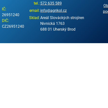
tel.:
572 635 589
Ob
IČ:
email:
info@agrikol.cz
po
26951240
Sklad:
Areál Slováckých strojíren
DIČ:
Nivnická 1763
CZ26951240
688 01 Uherský Brod