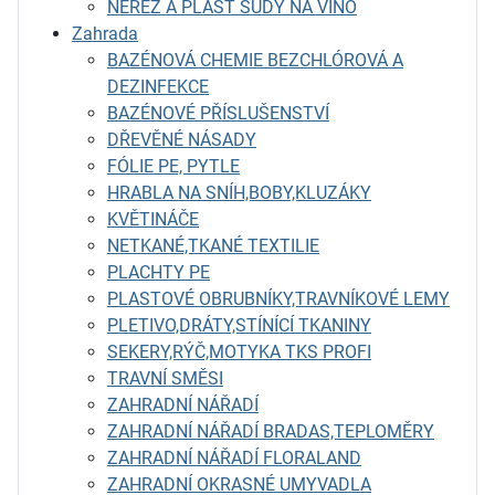
NEREZ A PLAST SUDY NA VÍNO
Zahrada
BAZÉNOVÁ CHEMIE BEZCHLÓROVÁ A
DEZINFEKCE
BAZÉNOVÉ PŘÍSLUŠENSTVÍ
DŘEVĚNÉ NÁSADY
FÓLIE PE, PYTLE
HRABLA NA SNÍH,BOBY,KLUZÁKY
KVĚTINÁČE
NETKANÉ,TKANÉ TEXTILIE
PLACHTY PE
PLASTOVÉ OBRUBNÍKY,TRAVNÍKOVÉ LEMY
PLETIVO,DRÁTY,STÍNÍCÍ TKANINY
SEKERY,RÝČ,MOTYKA TKS PROFI
TRAVNÍ SMĚSI
ZAHRADNÍ NÁŘADÍ
ZAHRADNÍ NÁŘADÍ BRADAS,TEPLOMĚRY
ZAHRADNÍ NÁŘADÍ FLORALAND
ZAHRADNÍ OKRASNÉ UMYVADLA