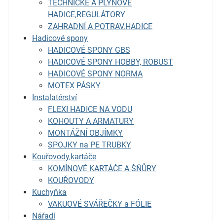
TECHNICKÉ A PLYNOVÉ
HADICE,REGULÁTORY
ZAHRADNÍ A POTRAV.HADICE
Hadicové spony
HADICOVÉ SPONY GBS
HADICOVÉ SPONY HOBBY, ROBUST
HADICOVÉ SPONY NORMA
MOTEX PÁSKY
Instalatérství
FLEXI HADICE NA VODU
KOHOUTY A ARMATURY
MONTÁŽNÍ OBJÍMKY
SPOJKY na PE TRUBKY
Kouřovody,kartáče
KOMÍNOVÉ KARTÁČE A ŠŇŮRY
KOUŘOVODY
Kuchyňka
VAKUOVÉ SVÁŘEČKY a FÓLIE
Nářadí