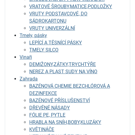
VRATOVÉ ŠROUBY,MATICE,PODLOŽKY
VRUTY PODSTAVCOVÉ, DO
SÁDROKARTONU
VRUTY UNIVERZÁLNÍ
Tmely, pásky
LEPÍCÍ A TĚSNÍCÍ PÁSKY
TMELY SILCO
Vinaři
DEMIŽONY,ZÁTKY,TRYCHTÝŘE
NEREZ A PLAST SUDY NA VÍNO
Zahrada
BAZÉNOVÁ CHEMIE BEZCHLÓROVÁ A
DEZINFEKCE
BAZÉNOVÉ PŘÍSLUŠENSTVÍ
DŘEVĚNÉ NÁSADY
FÓLIE PE, PYTLE
HRABLA NA SNÍH,BOBY,KLUZÁKY
KVĚTINÁČE