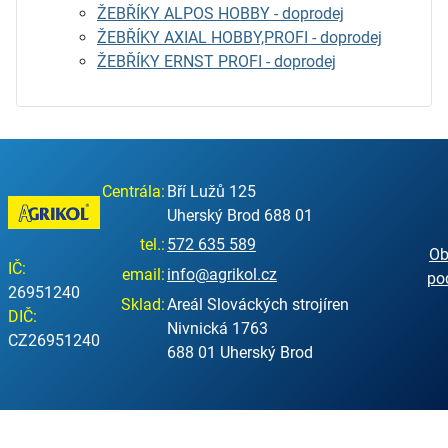
ŽEBŘÍKY ALPOS HOBBY - doprodej
ŽEBŘÍKY AXIAL HOBBY,PROFI - doprodej
ŽEBŘÍKY ERNST PROFI - doprodej
Centrála:
Bří Lužů 125
Uherský Brod 688 01
tel.:
572 635 589
Ob
IČ:
email:
info@agrikol.cz
po
26951240
Sklad:
Areál Slováckých strojíren
DIČ:
Nivnická 1763
CZ26951240
688 01 Uherský Brod