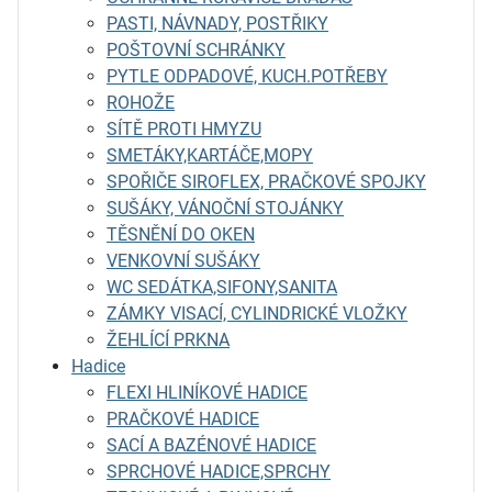
PASTI, NÁVNADY, POSTŘIKY
POŠTOVNÍ SCHRÁNKY
PYTLE ODPADOVÉ, KUCH.POTŘEBY
ROHOŽE
SÍTĚ PROTI HMYZU
SMETÁKY,KARTÁČE,MOPY
SPOŘIČE SIROFLEX, PRAČKOVÉ SPOJKY
SUŠÁKY, VÁNOČNÍ STOJÁNKY
TĚSNĚNÍ DO OKEN
VENKOVNÍ SUŠÁKY
WC SEDÁTKA,SIFONY,SANITA
ZÁMKY VISACÍ, CYLINDRICKÉ VLOŽKY
ŽEHLÍCÍ PRKNA
Hadice
FLEXI HLINÍKOVÉ HADICE
PRAČKOVÉ HADICE
SACÍ A BAZÉNOVÉ HADICE
SPRCHOVÉ HADICE,SPRCHY