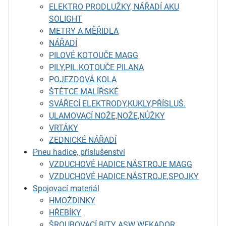
ELEKTRO PRODLUŽKY, NÁŘADÍ AKU
SOLIGHT
METRY A MĚŘIDLA
NÁŘADÍ
PILOVÉ KOTOUČE MAGG
PILY,PIL.KOTOUČE PILANA
POJEZDOVÁ KOLA
ŠTĚTCE MALÍŘSKÉ
SVÁŘECÍ ELEKTRODY,KUKLY,PŘÍSLUŠ.
ULAMOVACÍ NOŽE,NOŽE,NŮŽKY
VRTÁKY
ZEDNICKÉ NÁŘADÍ
Pneu hadice, příslušenství
VZDUCHOVÉ HADICE,NÁSTROJE MAGG
VZDUCHOVÉ HADICE,NÁSTROJE,SPOJKY
Spojovací materiál
HMOŽDINKY
HŘEBÍKY
ŠROUBOVACÍ BITY ASW WEKADOR