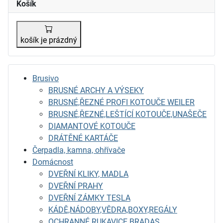
Košík
košík je prázdný
Brusivo
BRUSNÉ ARCHY A VÝSEKY
BRUSNÉ,ŘEZNÉ PROFI KOTOUČE WEILER
BRUSNÉ,ŘEZNÉ,LEŠTÍCÍ KOTOUČE,UNAŠEČE
DIAMANTOVÉ KOTOUČE
DRÁTĚNÉ KARTÁČE
Čerpadla, kamna, ohřívače
Domácnost
DVEŘNÍ KLIKY, MADLA
DVEŘNÍ PRAHY
DVEŘNÍ ZÁMKY TESLA
KÁDĚ,NÁDOBY,VĚDRA,BOXY,REGÁLY
OCHRANNÉ RUKAVICE BRADAS