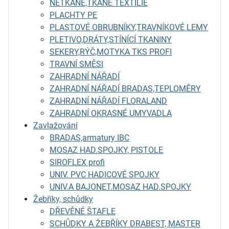
NETKANÉ,TKANÉ TEXTILIE
PLACHTY PE
PLASTOVÉ OBRUBNÍKY,TRAVNÍKOVÉ LEMY
PLETIVO,DRÁTY,STÍNÍCÍ TKANINY
SEKERY,RÝČ,MOTYKA TKS PROFI
TRAVNÍ SMĚSI
ZAHRADNÍ NÁŘADÍ
ZAHRADNÍ NÁŘADÍ BRADAS,TEPLOMĚRY
ZAHRADNÍ NÁŘADÍ FLORALAND
ZAHRADNÍ OKRASNÉ UMYVADLA
Zavlažování
BRADAS,armatury IBC
MOSAZ HAD.SPOJKY, PISTOLE
SIROFLEX profi
UNIV. PVC HADICOVÉ SPOJKY
UNIV.A BAJONET.MOSAZ HAD.SPOJKY
Žebříky, schůdky
DŘEVĚNÉ ŠTAFLE
SCHŮDKY A ŽEBŘÍKY DRABEST, MASTER