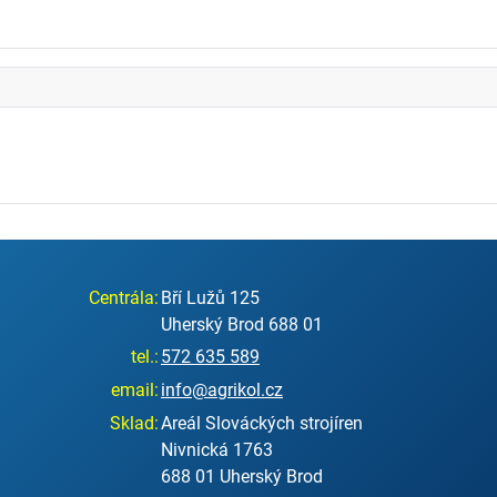
Centrála:
Bří Lužů 125
Uherský Brod 688 01
tel.:
572 635 589
email:
info@agrikol.cz
Sklad:
Areál Slováckých strojíren
Nivnická 1763
688 01 Uherský Brod