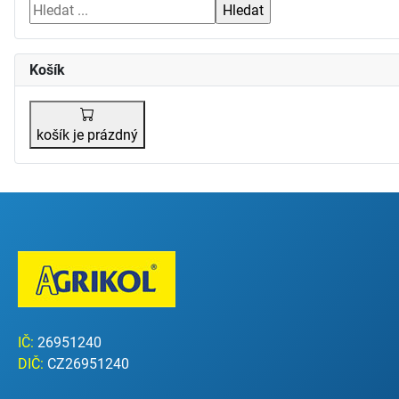
Košík
košík je prázdný
IČ:
26951240
DIČ:
CZ26951240