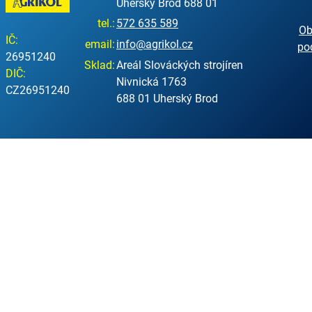
Uherský Brod 688 01
tel.:
572 635 589
Ob
IČ:
email:
info@agrikol.cz
po
26951240
Sklad:
Areál Slováckých strojíren
DIČ:
Nivnická 1763
CZ26951240
688 01 Uherský Brod