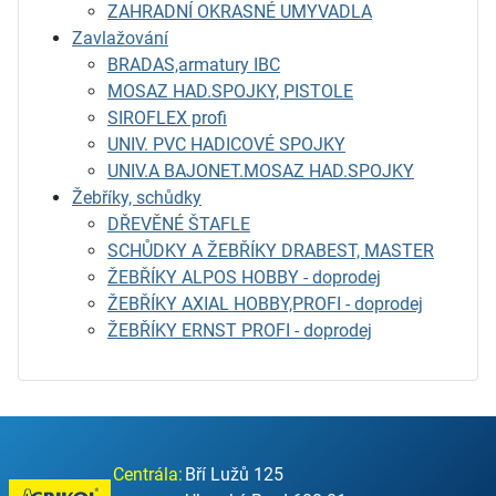
ZAHRADNÍ OKRASNÉ UMYVADLA
Zavlažování
BRADAS,armatury IBC
MOSAZ HAD.SPOJKY, PISTOLE
SIROFLEX profi
UNIV. PVC HADICOVÉ SPOJKY
UNIV.A BAJONET.MOSAZ HAD.SPOJKY
Žebříky, schůdky
DŘEVĚNÉ ŠTAFLE
SCHŮDKY A ŽEBŘÍKY DRABEST, MASTER
ŽEBŘÍKY ALPOS HOBBY - doprodej
ŽEBŘÍKY AXIAL HOBBY,PROFI - doprodej
ŽEBŘÍKY ERNST PROFI - doprodej
Centrála:
Bří Lužů 125