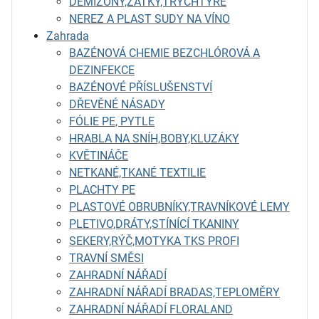
DEMIŽONY,ZÁTKY,TRYCHTÝŘE
NEREZ A PLAST SUDY NA VÍNO
Zahrada
BAZÉNOVÁ CHEMIE BEZCHLÓROVÁ A
DEZINFEKCE
BAZÉNOVÉ PŘÍSLUŠENSTVÍ
DŘEVĚNÉ NÁSADY
FÓLIE PE, PYTLE
HRABLA NA SNÍH,BOBY,KLUZÁKY
KVĚTINÁČE
NETKANÉ,TKANÉ TEXTILIE
PLACHTY PE
PLASTOVÉ OBRUBNÍKY,TRAVNÍKOVÉ LEMY
PLETIVO,DRÁTY,STÍNÍCÍ TKANINY
SEKERY,RÝČ,MOTYKA TKS PROFI
TRAVNÍ SMĚSI
ZAHRADNÍ NÁŘADÍ
ZAHRADNÍ NÁŘADÍ BRADAS,TEPLOMĚRY
ZAHRADNÍ NÁŘADÍ FLORALAND