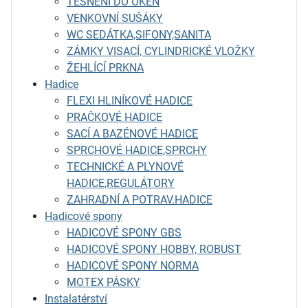
TĚSNĚNÍ DO OKEN
VENKOVNÍ SUŠÁKY
WC SEDÁTKA,SIFONY,SANITA
ZÁMKY VISACÍ, CYLINDRICKÉ VLOŽKY
ŽEHLÍCÍ PRKNA
Hadice
FLEXI HLINÍKOVÉ HADICE
PRAČKOVÉ HADICE
SACÍ A BAZÉNOVÉ HADICE
SPRCHOVÉ HADICE,SPRCHY
TECHNICKÉ A PLYNOVÉ
HADICE,REGULÁTORY
ZAHRADNÍ A POTRAV.HADICE
Hadicové spony
HADICOVÉ SPONY GBS
HADICOVÉ SPONY HOBBY, ROBUST
HADICOVÉ SPONY NORMA
MOTEX PÁSKY
Instalatérství