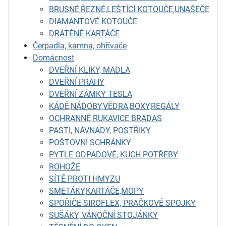
BRUSNÉ,ŘEZNÉ,LEŠTÍCÍ KOTOUČE,UNAŠEČE
DIAMANTOVÉ KOTOUČE
DRÁTĚNÉ KARTÁČE
Čerpadla, kamna, ohřívače
Domácnost
DVEŘNÍ KLIKY, MADLA
DVEŘNÍ PRAHY
DVEŘNÍ ZÁMKY TESLA
KÁDĚ,NÁDOBY,VĚDRA,BOXY,REGÁLY
OCHRANNÉ RUKAVICE BRADAS
PASTI, NÁVNADY, POSTŘIKY
POŠTOVNÍ SCHRÁNKY
PYTLE ODPADOVÉ, KUCH.POTŘEBY
ROHOŽE
SÍTĚ PROTI HMYZU
SMETÁKY,KARTÁČE,MOPY
SPOŘIČE SIROFLEX, PRAČKOVÉ SPOJKY
SUŠÁKY, VÁNOČNÍ STOJÁNKY