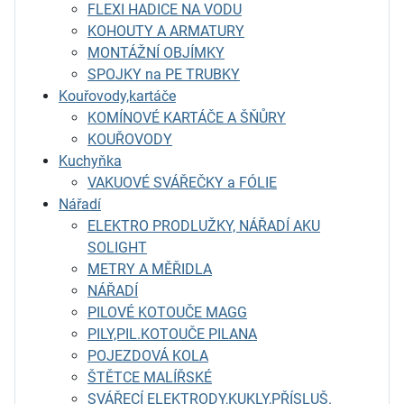
FLEXI HADICE NA VODU
KOHOUTY A ARMATURY
MONTÁŽNÍ OBJÍMKY
SPOJKY na PE TRUBKY
Kouřovody,kartáče
KOMÍNOVÉ KARTÁČE A ŠŇŮRY
KOUŘOVODY
Kuchyňka
VAKUOVÉ SVÁŘEČKY a FÓLIE
Nářadí
ELEKTRO PRODLUŽKY, NÁŘADÍ AKU
SOLIGHT
METRY A MĚŘIDLA
NÁŘADÍ
PILOVÉ KOTOUČE MAGG
PILY,PIL.KOTOUČE PILANA
POJEZDOVÁ KOLA
ŠTĚTCE MALÍŘSKÉ
SVÁŘECÍ ELEKTRODY,KUKLY,PŘÍSLUŠ.