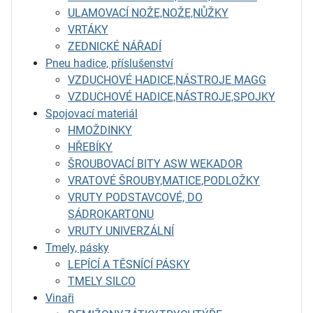
ULAMOVACÍ NOŽE,NOŽE,NŮŽKY
VRTÁKY
ZEDNICKÉ NÁŘADÍ
Pneu hadice, příslušenství
VZDUCHOVÉ HADICE,NÁSTROJE MAGG
VZDUCHOVÉ HADICE,NÁSTROJE,SPOJKY
Spojovací materiál
HMOŽDINKY
HŘEBÍKY
ŠROUBOVACÍ BITY ASW WEKADOR
VRATOVÉ ŠROUBY,MATICE,PODLOŽKY
VRUTY PODSTAVCOVÉ, DO
SÁDROKARTONU
VRUTY UNIVERZÁLNÍ
Tmely, pásky
LEPÍCÍ A TĚSNÍCÍ PÁSKY
TMELY SILCO
Vinaři