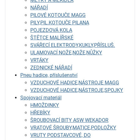
METRY A MĚŘIDLA
NÁŘADÍ
PILOVÉ KOTOUČE MAGG
PILY,PIL.KOTOUČE PILANA
POJEZDOVÁ KOLA
ŠTĚTCE MALÍŘSKÉ
SVÁŘECÍ ELEKTRODY,KUKLY,PŘÍSLUŠ.
ULAMOVACÍ NOŽE,NOŽE,NŮŽKY
VRTÁKY
ZEDNICKÉ NÁŘADÍ
Pneu hadice, příslušenství
VZDUCHOVÉ HADICE,NÁSTROJE MAGG
VZDUCHOVÉ HADICE,NÁSTROJE,SPOJKY
Spojovací materiál
HMOŽDINKY
HŘEBÍKY
ŠROUBOVACÍ BITY ASW WEKADOR
VRATOVÉ ŠROUBY,MATICE,PODLOŽKY
VRUTY PODSTAVCOVÉ, DO