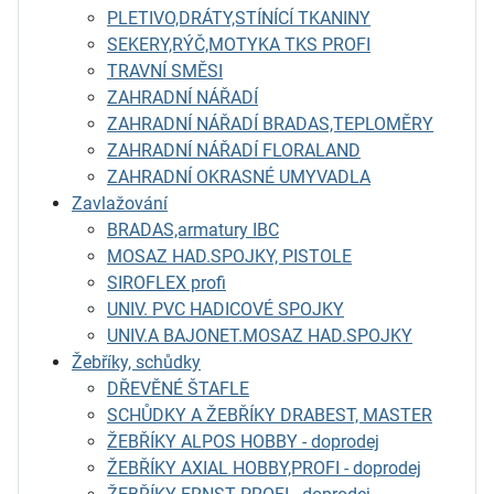
PLETIVO,DRÁTY,STÍNÍCÍ TKANINY
SEKERY,RÝČ,MOTYKA TKS PROFI
TRAVNÍ SMĚSI
ZAHRADNÍ NÁŘADÍ
ZAHRADNÍ NÁŘADÍ BRADAS,TEPLOMĚRY
ZAHRADNÍ NÁŘADÍ FLORALAND
ZAHRADNÍ OKRASNÉ UMYVADLA
Zavlažování
BRADAS,armatury IBC
MOSAZ HAD.SPOJKY, PISTOLE
SIROFLEX profi
UNIV. PVC HADICOVÉ SPOJKY
UNIV.A BAJONET.MOSAZ HAD.SPOJKY
Žebříky, schůdky
DŘEVĚNÉ ŠTAFLE
SCHŮDKY A ŽEBŘÍKY DRABEST, MASTER
ŽEBŘÍKY ALPOS HOBBY - doprodej
ŽEBŘÍKY AXIAL HOBBY,PROFI - doprodej