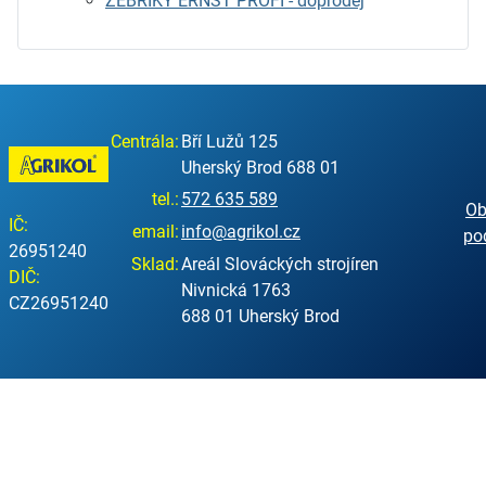
ŽEBŘÍKY ERNST PROFI - doprodej
Centrála:
Bří Lužů 125
Uherský Brod 688 01
tel.:
572 635 589
Ob
IČ:
email:
info@agrikol.cz
po
26951240
Sklad:
Areál Slováckých strojíren
DIČ:
Nivnická 1763
CZ26951240
688 01 Uherský Brod