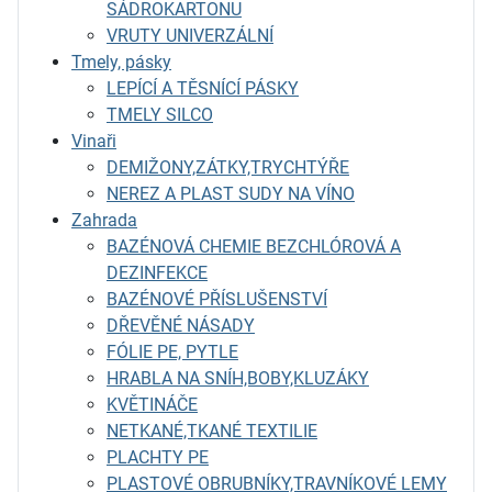
SÁDROKARTONU
VRUTY UNIVERZÁLNÍ
Tmely, pásky
LEPÍCÍ A TĚSNÍCÍ PÁSKY
TMELY SILCO
Vinaři
DEMIŽONY,ZÁTKY,TRYCHTÝŘE
NEREZ A PLAST SUDY NA VÍNO
Zahrada
BAZÉNOVÁ CHEMIE BEZCHLÓROVÁ A
DEZINFEKCE
BAZÉNOVÉ PŘÍSLUŠENSTVÍ
DŘEVĚNÉ NÁSADY
FÓLIE PE, PYTLE
HRABLA NA SNÍH,BOBY,KLUZÁKY
KVĚTINÁČE
NETKANÉ,TKANÉ TEXTILIE
PLACHTY PE
PLASTOVÉ OBRUBNÍKY,TRAVNÍKOVÉ LEMY