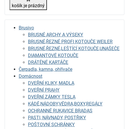
košík je prázdný
Brusivo
BRUSNÉ ARCHY A VÝSEKY
BRUSNÉ,ŘEZNÉ PROFI KOTOUČE WEILER
BRUSNÉ,ŘEZNÉ,LEŠTÍCÍ KOTOUČE,UNAŠEČE
DIAMANTOVÉ KOTOUČE
DRÁTĚNÉ KARTÁČE
Čerpadla, kamna, ohřívače
Domácnost
DVEŘNÍ KLIKY, MADLA
DVEŘNÍ PRAHY
DVEŘNÍ ZÁMKY TESLA
KÁDĚ,NÁDOBY,VĚDRA,BOXY,REGÁLY
OCHRANNÉ RUKAVICE BRADAS
PASTI, NÁVNADY, POSTŘIKY
POŠTOVNÍ SCHRÁNKY