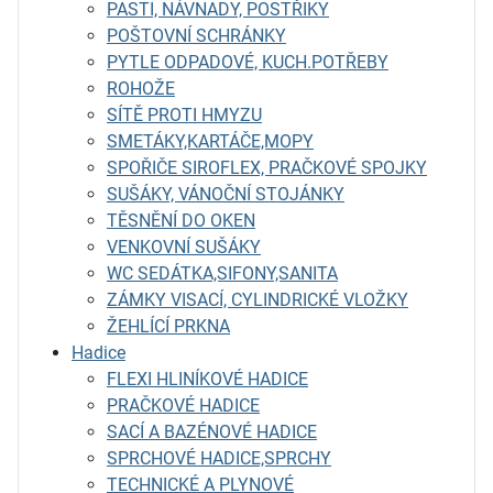
PASTI, NÁVNADY, POSTŘIKY
POŠTOVNÍ SCHRÁNKY
PYTLE ODPADOVÉ, KUCH.POTŘEBY
ROHOŽE
SÍTĚ PROTI HMYZU
SMETÁKY,KARTÁČE,MOPY
SPOŘIČE SIROFLEX, PRAČKOVÉ SPOJKY
SUŠÁKY, VÁNOČNÍ STOJÁNKY
TĚSNĚNÍ DO OKEN
VENKOVNÍ SUŠÁKY
WC SEDÁTKA,SIFONY,SANITA
ZÁMKY VISACÍ, CYLINDRICKÉ VLOŽKY
ŽEHLÍCÍ PRKNA
Hadice
FLEXI HLINÍKOVÉ HADICE
PRAČKOVÉ HADICE
SACÍ A BAZÉNOVÉ HADICE
SPRCHOVÉ HADICE,SPRCHY
TECHNICKÉ A PLYNOVÉ