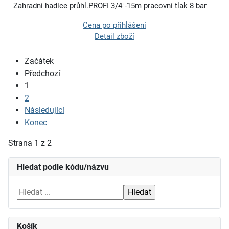
Zahradní hadice průhl.PROFI 3/4"-15m pracovní tlak 8 bar
Cena po přihlášení
Detail zboží
Začátek
Předchozí
1
2
Následující
Konec
Strana 1 z 2
Hledat podle kódu/názvu
Košík