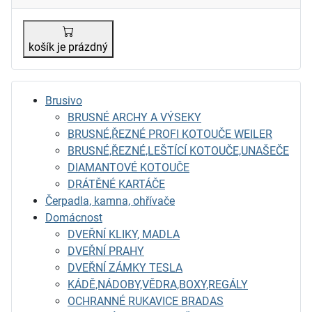
košík je prázdný
Brusivo
BRUSNÉ ARCHY A VÝSEKY
BRUSNÉ,ŘEZNÉ PROFI KOTOUČE WEILER
BRUSNÉ,ŘEZNÉ,LEŠTÍCÍ KOTOUČE,UNAŠEČE
DIAMANTOVÉ KOTOUČE
DRÁTĚNÉ KARTÁČE
Čerpadla, kamna, ohřívače
Domácnost
DVEŘNÍ KLIKY, MADLA
DVEŘNÍ PRAHY
DVEŘNÍ ZÁMKY TESLA
KÁDĚ,NÁDOBY,VĚDRA,BOXY,REGÁLY
OCHRANNÉ RUKAVICE BRADAS