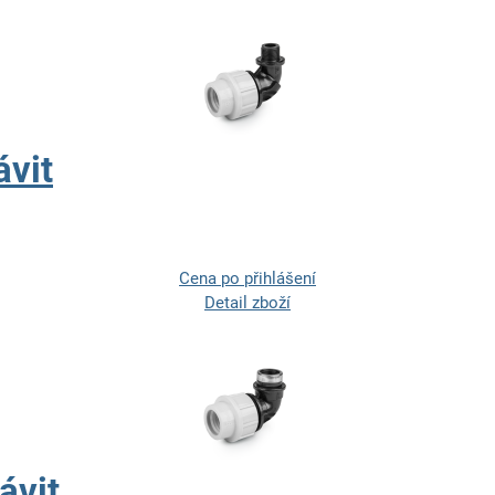
ávit
Cena po přihlášení
Detail zboží
ávit