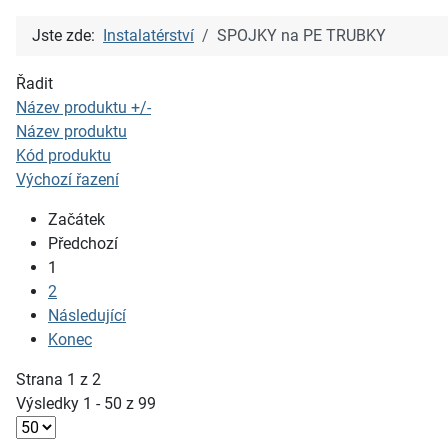
Jste zde:
Instalatérství
SPOJKY na PE TRUBKY
Řadit
Název produktu +/-
Název produktu
Kód produktu
Výchozí řazení
Začátek
Předchozí
1
2
Následující
Konec
Strana 1 z 2
Výsledky 1 - 50 z 99