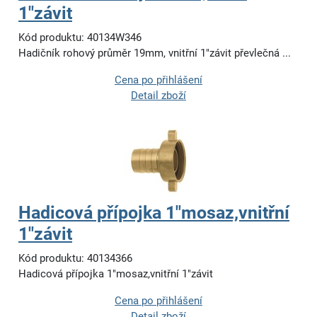
1"závit
Kód produktu: 40134W346
Hadičník rohový průměr 19mm, vnitřní 1"závit převlečná ...
Cena po přihlášení
Detail zboží
Hadicová přípojka 1"mosaz,vnitřní
1"závit
Kód produktu: 40134366
Hadicová přípojka 1"mosaz,vnitřní 1"závit
Cena po přihlášení
Detail zboží