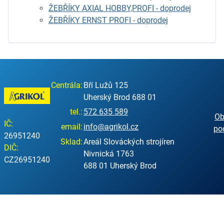
ŽEBŘÍKY AXIAL HOBBY,PROFI - doprodej
ŽEBŘÍKY ERNST PROFI - doprodej
Centrála:
Bří Lužů 125
Uherský Brod 688 01
tel.:
572 635 589
Ob
IČ:
email:
info@agrikol.cz
po
26951240
Sklad:
Areál Slováckých strojíren
DIČ:
Nivnická 1763
CZ26951240
688 01 Uherský Brod