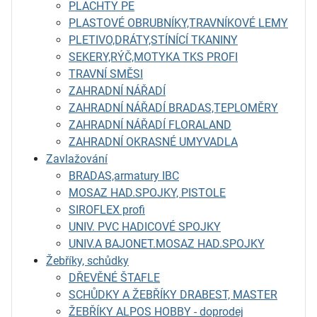
PLACHTY PE
PLASTOVÉ OBRUBNÍKY,TRAVNÍKOVÉ LEMY
PLETIVO,DRÁTY,STÍNÍCÍ TKANINY
SEKERY,RÝČ,MOTYKA TKS PROFI
TRAVNÍ SMĚSI
ZAHRADNÍ NÁŘADÍ
ZAHRADNÍ NÁŘADÍ BRADAS,TEPLOMĚRY
ZAHRADNÍ NÁŘADÍ FLORALAND
ZAHRADNÍ OKRASNÉ UMYVADLA
Zavlažování
BRADAS,armatury IBC
MOSAZ HAD.SPOJKY, PISTOLE
SIROFLEX profi
UNIV. PVC HADICOVÉ SPOJKY
UNIV.A BAJONET.MOSAZ HAD.SPOJKY
Žebříky, schůdky
DŘEVĚNÉ ŠTAFLE
SCHŮDKY A ŽEBŘÍKY DRABEST, MASTER
ŽEBŘÍKY ALPOS HOBBY - doprodej