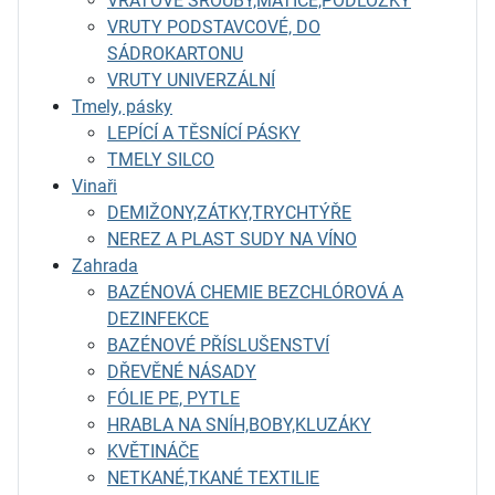
VRATOVÉ ŠROUBY,MATICE,PODLOŽKY
VRUTY PODSTAVCOVÉ, DO
SÁDROKARTONU
VRUTY UNIVERZÁLNÍ
Tmely, pásky
LEPÍCÍ A TĚSNÍCÍ PÁSKY
TMELY SILCO
Vinaři
DEMIŽONY,ZÁTKY,TRYCHTÝŘE
NEREZ A PLAST SUDY NA VÍNO
Zahrada
BAZÉNOVÁ CHEMIE BEZCHLÓROVÁ A
DEZINFEKCE
BAZÉNOVÉ PŘÍSLUŠENSTVÍ
DŘEVĚNÉ NÁSADY
FÓLIE PE, PYTLE
HRABLA NA SNÍH,BOBY,KLUZÁKY
KVĚTINÁČE
NETKANÉ,TKANÉ TEXTILIE