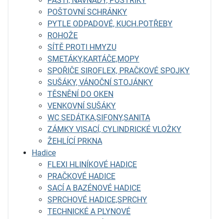
PASTI, NÁVNADY, POSTŘIKY
POŠTOVNÍ SCHRÁNKY
PYTLE ODPADOVÉ, KUCH.POTŘEBY
ROHOŽE
SÍTĚ PROTI HMYZU
SMETÁKY,KARTÁČE,MOPY
SPOŘIČE SIROFLEX, PRAČKOVÉ SPOJKY
SUŠÁKY, VÁNOČNÍ STOJÁNKY
TĚSNĚNÍ DO OKEN
VENKOVNÍ SUŠÁKY
WC SEDÁTKA,SIFONY,SANITA
ZÁMKY VISACÍ, CYLINDRICKÉ VLOŽKY
ŽEHLÍCÍ PRKNA
Hadice
FLEXI HLINÍKOVÉ HADICE
PRAČKOVÉ HADICE
SACÍ A BAZÉNOVÉ HADICE
SPRCHOVÉ HADICE,SPRCHY
TECHNICKÉ A PLYNOVÉ