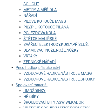
SOLIGHT
METRY A MĚŘIDLA
NÁŘADÍ
PILOVÉ KOTOUČE MAGG
PILY,PIL.KOTOUČE PILANA
POJEZDOVÁ KOLA
ŠTĚTCE MALÍŘSKÉ
SVÁŘECÍ ELEKTRODY,KUKLY,PŘÍSLUŠ.
ULAMOVACÍ NOŽE,NOŽE,NŮŽKY
VRTÁKY
ZEDNICKÉ NÁŘADÍ
Pneu hadice, příslušenství
VZDUCHOVÉ HADICE,NÁSTROJE MAGG
VZDUCHOVÉ HADICE,NÁSTROJE,SPOJKY
Spojovací materiál
HMOŽDINKY
HŘEBÍKY
ŠROUBOVACÍ BITY ASW WEKADOR