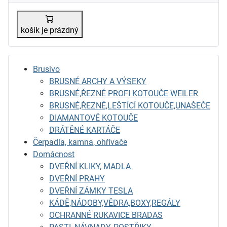
košík je prázdný
Brusivo
BRUSNÉ ARCHY A VÝSEKY
BRUSNÉ,ŘEZNÉ PROFI KOTOUČE WEILER
BRUSNÉ,ŘEZNÉ,LEŠTÍCÍ KOTOUČE,UNAŠEČE
DIAMANTOVÉ KOTOUČE
DRÁTĚNÉ KARTÁČE
Čerpadla, kamna, ohřívače
Domácnost
DVEŘNÍ KLIKY, MADLA
DVEŘNÍ PRAHY
DVEŘNÍ ZÁMKY TESLA
KÁDĚ,NÁDOBY,VĚDRA,BOXY,REGÁLY
OCHRANNÉ RUKAVICE BRADAS