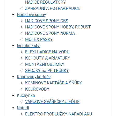
HADICE,REGULÁTORY
ZAHRADNÍ A POTRAV.HADICE
Hadicové spony
HADICOVÉ SPONY GBS
HADICOVÉ SPONY HOBBY, ROBUST
HADICOVÉ SPONY NORMA
MOTEX PÁSKY
Instalatérství
FLEXI HADICE NA VODU
KOHOUTY A ARMATURY
MONTÁŽNÍ OBJÍMKY
SPOJKY na PE TRUBKY
Kouřovody,kartáče
KOMÍNOVÉ KARTÁČE A ŠŇŮRY
KOUŘOVODY
Kuchyňka
VAKUOVÉ SVÁŘEČKY a FÓLIE
Nářadí
ELEKTRO PRODLUŽKY, NÁŘADÍ AKU