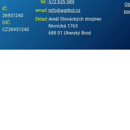
tel.:
572 635 589
Ob
IČ:
email:
info@agrikol.cz
po
26951240
Sklad:
Areál Slováckých strojíren
DIČ:
Nivnická 1763
CZ26951240
688 01 Uherský Brod