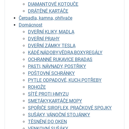
DIAMANTOVÉ KOTOUČE
DRÁTĚNÉ KARTÁČE
Čerpadla, kamna, ohřívače
Domácnost
DVEŘNÍ KLIKY, MADLA
DVEŘNÍ PRAHY
DVEŘNÍ ZÁMKY TESLA
KÁDĚ,NÁDOBY,VĚDRA,BOXY,REGÁLY
OCHRANNÉ RUKAVICE BRADAS
PASTI, NÁVNADY, POSTŘIKY
POŠTOVNÍ SCHRÁNKY
PYTLE ODPADOVÉ, KUCH.POTŘEBY
ROHOŽE
SÍTĚ PROTI HMYZU
SMETÁKY,KARTÁČE,MOPY
SPOŘIČE SIROFLEX, PRAČKOVÉ SPOJKY
SUŠÁKY, VÁNOČNÍ STOJÁNKY
TĚSNĚNÍ DO OKEN
VENKOVNÍ SUŠÁKY