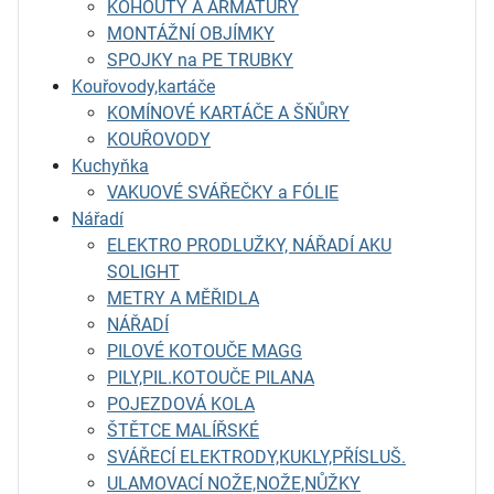
KOHOUTY A ARMATURY
MONTÁŽNÍ OBJÍMKY
SPOJKY na PE TRUBKY
Kouřovody,kartáče
KOMÍNOVÉ KARTÁČE A ŠŇŮRY
KOUŘOVODY
Kuchyňka
VAKUOVÉ SVÁŘEČKY a FÓLIE
Nářadí
ELEKTRO PRODLUŽKY, NÁŘADÍ AKU
SOLIGHT
METRY A MĚŘIDLA
NÁŘADÍ
PILOVÉ KOTOUČE MAGG
PILY,PIL.KOTOUČE PILANA
POJEZDOVÁ KOLA
ŠTĚTCE MALÍŘSKÉ
SVÁŘECÍ ELEKTRODY,KUKLY,PŘÍSLUŠ.
ULAMOVACÍ NOŽE,NOŽE,NŮŽKY