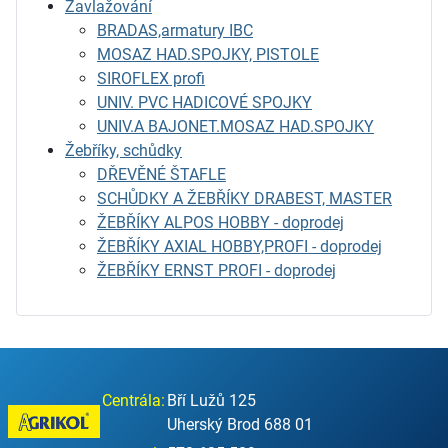
Zavlažování
BRADAS,armatury IBC
MOSAZ HAD.SPOJKY, PISTOLE
SIROFLEX profi
UNIV. PVC HADICOVÉ SPOJKY
UNIV.A BAJONET.MOSAZ HAD.SPOJKY
Žebříky, schůdky
DŘEVĚNÉ ŠTAFLE
SCHŮDKY A ŽEBŘÍKY DRABEST, MASTER
ŽEBŘÍKY ALPOS HOBBY - doprodej
ŽEBŘÍKY AXIAL HOBBY,PROFI - doprodej
ŽEBŘÍKY ERNST PROFI - doprodej
Centrála:
Bří Lužů 125
Uherský Brod 688 01