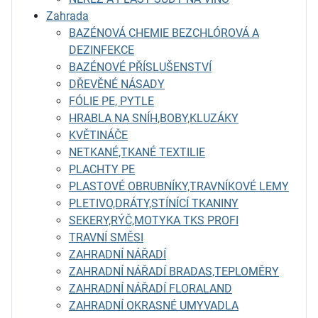
Zahrada
BAZÉNOVÁ CHEMIE BEZCHLÓROVÁ A
DEZINFEKCE
BAZÉNOVÉ PŘÍSLUŠENSTVÍ
DŘEVĚNÉ NÁSADY
FÓLIE PE, PYTLE
HRABLA NA SNÍH,BOBY,KLUZÁKY
KVĚTINÁČE
NETKANÉ,TKANÉ TEXTILIE
PLACHTY PE
PLASTOVÉ OBRUBNÍKY,TRAVNÍKOVÉ LEMY
PLETIVO,DRÁTY,STÍNÍCÍ TKANINY
SEKERY,RÝČ,MOTYKA TKS PROFI
TRAVNÍ SMĚSI
ZAHRADNÍ NÁŘADÍ
ZAHRADNÍ NÁŘADÍ BRADAS,TEPLOMĚRY
ZAHRADNÍ NÁŘADÍ FLORALAND
ZAHRADNÍ OKRASNÉ UMYVADLA