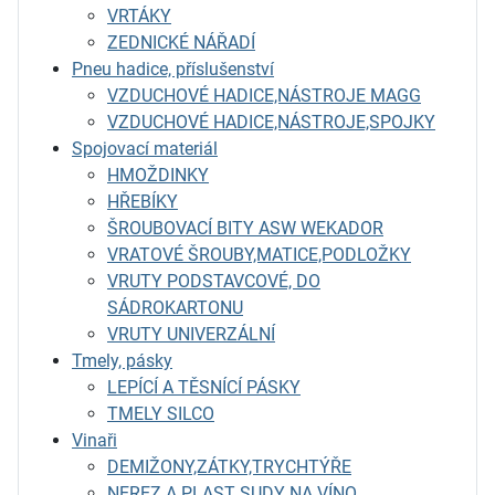
VRTÁKY
ZEDNICKÉ NÁŘADÍ
Pneu hadice, příslušenství
VZDUCHOVÉ HADICE,NÁSTROJE MAGG
VZDUCHOVÉ HADICE,NÁSTROJE,SPOJKY
Spojovací materiál
HMOŽDINKY
HŘEBÍKY
ŠROUBOVACÍ BITY ASW WEKADOR
VRATOVÉ ŠROUBY,MATICE,PODLOŽKY
VRUTY PODSTAVCOVÉ, DO
SÁDROKARTONU
VRUTY UNIVERZÁLNÍ
Tmely, pásky
LEPÍCÍ A TĚSNÍCÍ PÁSKY
TMELY SILCO
Vinaři
DEMIŽONY,ZÁTKY,TRYCHTÝŘE
NEREZ A PLAST SUDY NA VÍNO