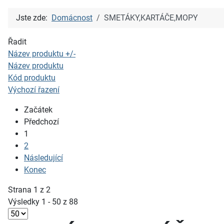
Jste zde:
Domácnost
SMETÁKY,KARTÁČE,MOPY
Řadit
Název produktu +/-
Název produktu
Kód produktu
Výchozí řazení
Začátek
Předchozí
1
2
Následující
Konec
Strana 1 z 2
Výsledky 1 - 50 z 88