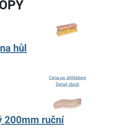
MOPY
na hůl
Cena po přihlášení
Detail zboží
ný 200mm ruční