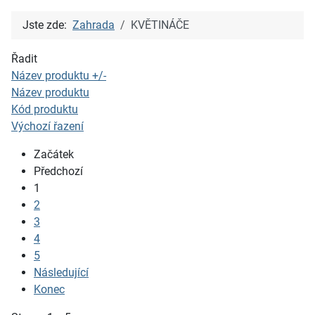
Jste zde:
Zahrada
KVĚTINÁČE
Řadit
Název produktu +/-
Název produktu
Kód produktu
Výchozí řazení
Začátek
Předchozí
1
2
3
4
5
Následující
Konec