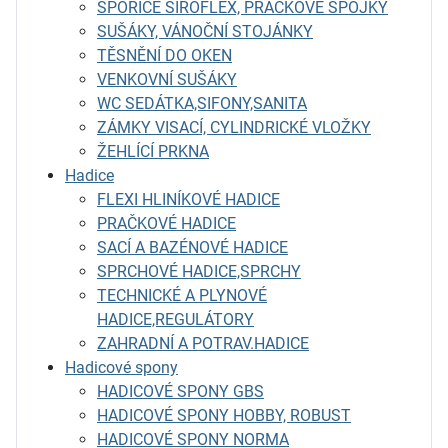
SPOŘIČE SIROFLEX, PRAČKOVÉ SPOJKY
SUŠÁKY, VÁNOČNÍ STOJÁNKY
TĚSNĚNÍ DO OKEN
VENKOVNÍ SUŠÁKY
WC SEDÁTKA,SIFONY,SANITA
ZÁMKY VISACÍ, CYLINDRICKÉ VLOŽKY
ŽEHLÍCÍ PRKNA
Hadice
FLEXI HLINÍKOVÉ HADICE
PRAČKOVÉ HADICE
SACÍ A BAZÉNOVÉ HADICE
SPRCHOVÉ HADICE,SPRCHY
TECHNICKÉ A PLYNOVÉ
HADICE,REGULÁTORY
ZAHRADNÍ A POTRAV.HADICE
Hadicové spony
HADICOVÉ SPONY GBS
HADICOVÉ SPONY HOBBY, ROBUST
HADICOVÉ SPONY NORMA