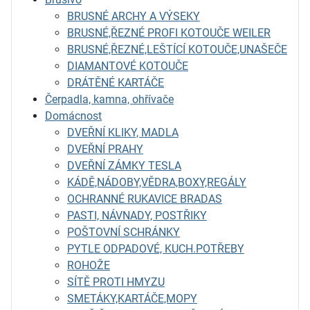
BRUSNÉ ARCHY A VÝSEKY
BRUSNÉ,ŘEZNÉ PROFI KOTOUČE WEILER
BRUSNÉ,ŘEZNÉ,LEŠTÍCÍ KOTOUČE,UNAŠEČE
DIAMANTOVÉ KOTOUČE
DRÁTĚNÉ KARTÁČE
Čerpadla, kamna, ohřívače
Domácnost
DVEŘNÍ KLIKY, MADLA
DVEŘNÍ PRAHY
DVEŘNÍ ZÁMKY TESLA
KÁDĚ,NÁDOBY,VĚDRA,BOXY,REGÁLY
OCHRANNÉ RUKAVICE BRADAS
PASTI, NÁVNADY, POSTŘIKY
POŠTOVNÍ SCHRÁNKY
PYTLE ODPADOVÉ, KUCH.POTŘEBY
ROHOŽE
SÍTĚ PROTI HMYZU
SMETÁKY,KARTÁČE,MOPY