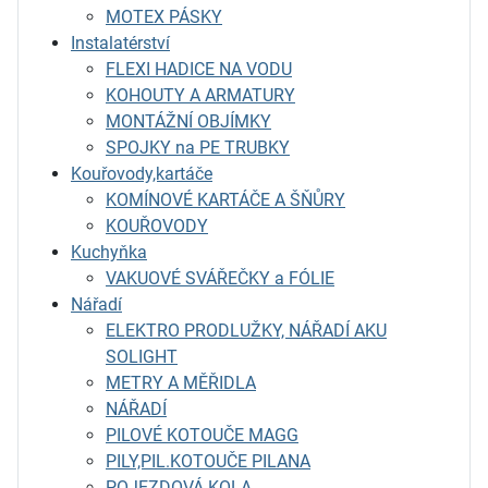
MOTEX PÁSKY
Instalatérství
FLEXI HADICE NA VODU
KOHOUTY A ARMATURY
MONTÁŽNÍ OBJÍMKY
SPOJKY na PE TRUBKY
Kouřovody,kartáče
KOMÍNOVÉ KARTÁČE A ŠŇŮRY
KOUŘOVODY
Kuchyňka
VAKUOVÉ SVÁŘEČKY a FÓLIE
Nářadí
ELEKTRO PRODLUŽKY, NÁŘADÍ AKU
SOLIGHT
METRY A MĚŘIDLA
NÁŘADÍ
PILOVÉ KOTOUČE MAGG
PILY,PIL.KOTOUČE PILANA
POJEZDOVÁ KOLA