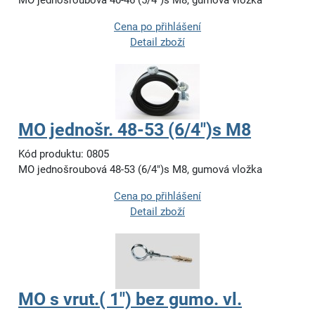
MO jednošroubová 40-46 (5/4")s M8, gumová vložka
Cena po přihlášení
Detail zboží
MO jednošr. 48-53 (6/4")s M8
Kód produktu: 0805
MO jednošroubová 48-53 (6/4")s M8, gumová vložka
Cena po přihlášení
Detail zboží
MO s vrut.( 1") bez gumo. vl.