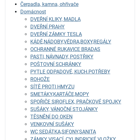
Čerpadla, kamna, ohřívače
Domácnost
DVEŘNÍ KLIKY, MADLA
DVEŘNÍ PRAHY
DVEŘNÍ ZÁMKY TESLA
KÁDĚ,NÁDOBY,VĚDRA,BOXY,REGÁLY
OCHRANNÉ RUKAVICE BRADAS
PASTI, NÁVNADY, POSTŘIKY
POŠTOVNÍ SCHRÁNKY
PYTLE ODPADOVÉ, KUCH.POTŘEBY
ROHOŽE
SÍTĚ PROTI HMYZU
SMETÁKY,KARTÁČE,MOPY
SPOŘIČE SIROFLEX, PRAČKOVÉ SPOJKY
SUŠÁKY, VÁNOČNÍ STOJÁNKY
TĚSNĚNÍ DO OKEN
VENKOVNÍ SUŠÁKY
WC SEDÁTKA,SIFONY,SANITA
ZÁMKY VISACÍ, CYLINDRICKÉ VLOŽKY