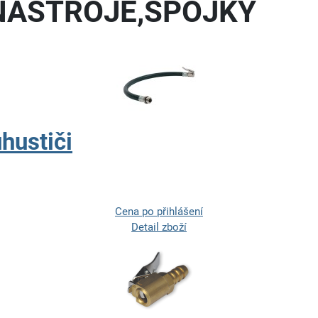
NÁSTROJE,SPOJKY
hustiči
Cena po přihlášení
Detail zboží