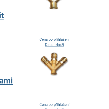
it
Cena po přihlášení
Detail zboží
kami
Cena po přihlášení