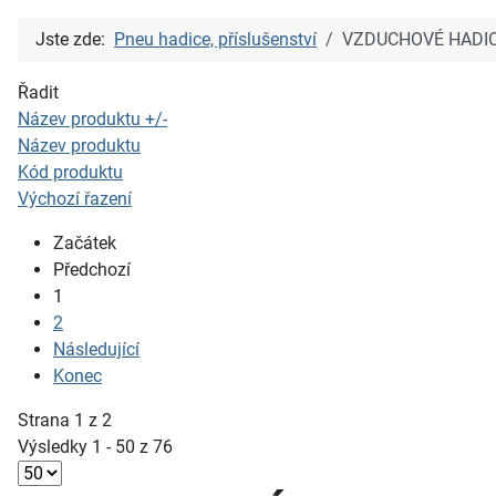
Jste zde:
Pneu hadice, příslušenství
VZDUCHOVÉ HADI
Řadit
Název produktu +/-
Název produktu
Kód produktu
Výchozí řazení
Začátek
Předchozí
1
2
Následující
Konec
Strana 1 z 2
Výsledky 1 - 50 z 76