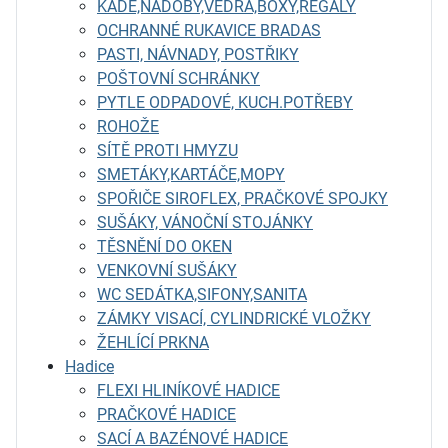
KÁDĚ,NÁDOBY,VĚDRA,BOXY,REGÁLY
OCHRANNÉ RUKAVICE BRADAS
PASTI, NÁVNADY, POSTŘIKY
POŠTOVNÍ SCHRÁNKY
PYTLE ODPADOVÉ, KUCH.POTŘEBY
ROHOŽE
SÍTĚ PROTI HMYZU
SMETÁKY,KARTÁČE,MOPY
SPOŘIČE SIROFLEX, PRAČKOVÉ SPOJKY
SUŠÁKY, VÁNOČNÍ STOJÁNKY
TĚSNĚNÍ DO OKEN
VENKOVNÍ SUŠÁKY
WC SEDÁTKA,SIFONY,SANITA
ZÁMKY VISACÍ, CYLINDRICKÉ VLOŽKY
ŽEHLÍCÍ PRKNA
Hadice
FLEXI HLINÍKOVÉ HADICE
PRAČKOVÉ HADICE
SACÍ A BAZÉNOVÉ HADICE