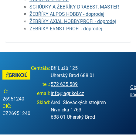
SCHŮDKY A ŽEBŘÍKY DRABEST, MASTER
ŽEBŘÍKY ALPOS HOBBY - doprodej
ŽEBŘÍKY AXIAL HOBBY,PROFI - doprodej
ŽEBŘÍKY ERNST PROFI - doprodej
Centrála:
Bří Lužů 125
Uherský Brod 688 01
tel.:
572 635 589
Ob
IČ:
email:
info@agrikol.cz
po
26951240
Sklad:
Areál Slováckých strojíren
DIČ:
Nivnická 1763
CZ26951240
688 01 Uherský Brod