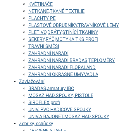
KVĚTINÁČE
NETKANÉ,TKANÉ TEXTILIE
PLACHTY PE
PLASTOVÉ OBRUBNÍKY,TRAVNÍKOVÉ LEMY
PLETIVO,DRÁTY,STÍNÍCÍ TKANINY
SEKERY,RÝČ,MOTYKA TKS PROFI
TRAVNÍ SMĚSI
ZAHRADNÍ NÁŘADÍ
ZAHRADNÍ NÁŘADÍ BRADAS,TEPLOMĚRY
ZAHRADNÍ NÁŘADÍ FLORALAND
ZAHRADNÍ OKRASNÉ UMYVADLA
Zavlažování
BRADAS,armatury IBC
MOSAZ HAD.SPOJKY, PISTOLE
SIROFLEX profi
UNIV. PVC HADICOVÉ SPOJKY
UNIV.A BAJONET.MOSAZ HAD.SPOJKY
Žebříky, schůdky
DŘEVĚNÉ ŠTAFLE