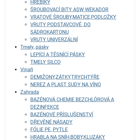
HŘEBÍKY
ŠROUBOVACÍ BITY ASW WEKADOR
VRATOVÉ ŠROUBY,MATICE,PODLOŽKY
VRUTY PODSTAVCOVÉ, DO
SÁDROKARTONU
VRUTY UNIVERZÁLNÍ
Tmely, pásky
LEPÍCÍ A TĚSNÍCÍ PÁSKY
TMELY SILCO
Vinaři
DEMIŽONY,ZÁTKY,TRYCHTÝŘE
NEREZ A PLAST SUDY NA VÍNO
Zahrada
BAZÉNOVÁ CHEMIE BEZCHLÓROVÁ A
DEZINFEKCE
BAZÉNOVÉ PŘÍSLUŠENSTVÍ
DŘEVĚNÉ NÁSADY
FÓLIE PE, PYTLE
HRABLA NA SNÍH,BOBY,KLUZÁKY