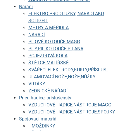
Nářadí
ELEKTRO PRODLUŽKY, NÁŘADÍ AKU
SOLIGHT
METRY A MĚŘIDLA
NÁŘADÍ
PILOVÉ KOTOUČE MAGG
PILY,PIL.KOTOUČE PILANA
POJEZDOVÁ KOLA
ŠTĚTCE MALÍŘSKÉ
SVÁŘECÍ ELEKTRODY,KUKLY,PŘÍSLUŠ.
ULAMOVACÍ NOŽE,NOŽE,NŮŽKY
VRTÁKY
ZEDNICKÉ NÁŘADÍ
Pneu hadice, příslušenství
VZDUCHOVÉ HADICE,NÁSTROJE MAGG
VZDUCHOVÉ HADICE,NÁSTROJE,SPOJKY
Spojovací materiál
HMOŽDINKY