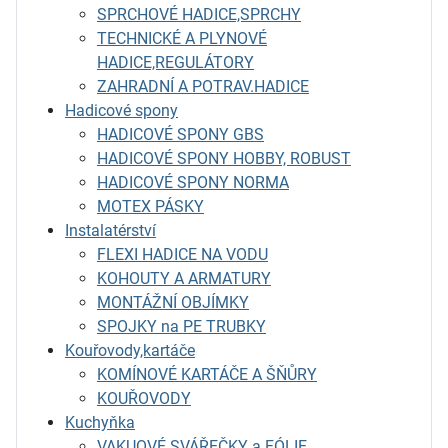
SPRCHOVÉ HADICE,SPRCHY
TECHNICKÉ A PLYNOVÉ
HADICE,REGULÁTORY
ZAHRADNÍ A POTRAV.HADICE
Hadicové spony
HADICOVÉ SPONY GBS
HADICOVÉ SPONY HOBBY, ROBUST
HADICOVÉ SPONY NORMA
MOTEX PÁSKY
Instalatérství
FLEXI HADICE NA VODU
KOHOUTY A ARMATURY
MONTÁŽNÍ OBJÍMKY
SPOJKY na PE TRUBKY
Kouřovody,kartáče
KOMÍNOVÉ KARTÁČE A ŠŇŮRY
KOUŘOVODY
Kuchyňka
VAKUOVÉ SVÁŘEČKY a FÓLIE