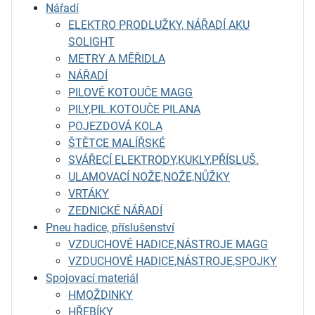
Nářadí
ELEKTRO PRODLUŽKY, NÁŘADÍ AKU
SOLIGHT
METRY A MĚŘIDLA
NÁŘADÍ
PILOVÉ KOTOUČE MAGG
PILY,PIL.KOTOUČE PILANA
POJEZDOVÁ KOLA
ŠTĚTCE MALÍŘSKÉ
SVÁŘECÍ ELEKTRODY,KUKLY,PŘÍSLUŠ.
ULAMOVACÍ NOŽE,NOŽE,NŮŽKY
VRTÁKY
ZEDNICKÉ NÁŘADÍ
Pneu hadice, příslušenství
VZDUCHOVÉ HADICE,NÁSTROJE MAGG
VZDUCHOVÉ HADICE,NÁSTROJE,SPOJKY
Spojovací materiál
HMOŽDINKY
HŘEBÍKY