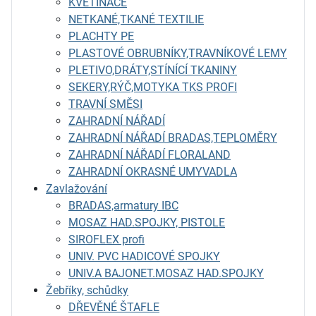
KVĚTINÁČE
NETKANÉ,TKANÉ TEXTILIE
PLACHTY PE
PLASTOVÉ OBRUBNÍKY,TRAVNÍKOVÉ LEMY
PLETIVO,DRÁTY,STÍNÍCÍ TKANINY
SEKERY,RÝČ,MOTYKA TKS PROFI
TRAVNÍ SMĚSI
ZAHRADNÍ NÁŘADÍ
ZAHRADNÍ NÁŘADÍ BRADAS,TEPLOMĚRY
ZAHRADNÍ NÁŘADÍ FLORALAND
ZAHRADNÍ OKRASNÉ UMYVADLA
Zavlažování
BRADAS,armatury IBC
MOSAZ HAD.SPOJKY, PISTOLE
SIROFLEX profi
UNIV. PVC HADICOVÉ SPOJKY
UNIV.A BAJONET.MOSAZ HAD.SPOJKY
Žebříky, schůdky
DŘEVĚNÉ ŠTAFLE