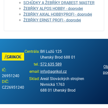
SCHŮDKY A ŽEBŘÍKY DRABEST, MASTER
ŽEBŘÍKY ALPOS HOBBY - doprodej
ŽEBŘÍKY AXIAL HOBBY,PROFI - doprodej
ŽEBŘÍKY ERNST PROFI - doprodej
Centrála:
Bří Lužů 125
Uherský Brod 688 01
tel.:
572 635 589
Ob
IČ:
email:
info@agrikol.cz
po
26951240
Sklad:
Areál Slováckých strojíren
DIČ:
Nivnická 1763
CZ26951240
688 01 Uherský Brod