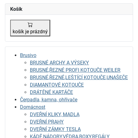
Košík
košík je prázdný
Brusivo
BRUSNÉ ARCHY A VÝSEKY
BRUSNÉ,ŘEZNÉ PROFI KOTOUČE WEILER
BRUSNÉ,ŘEZNÉ,LEŠTÍCÍ KOTOUČE,UNAŠEČE
DIAMANTOVÉ KOTOUČE
DRÁTĚNÉ KARTÁČE
Čerpadla, kamna, ohřívače
Domácnost
DVEŘNÍ KLIKY, MADLA
DVEŘNÍ PRAHY
DVEŘNÍ ZÁMKY TESLA
KÁDĚ,NÁDOBY,VĚDRA,BOXY,REGÁLY