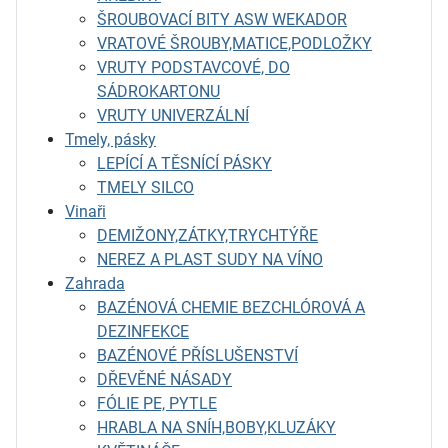
ŠROUBOVACÍ BITY ASW WEKADOR
VRATOVÉ ŠROUBY,MATICE,PODLOŽKY
VRUTY PODSTAVCOVÉ, DO
SÁDROKARTONU
VRUTY UNIVERZÁLNÍ
Tmely, pásky
LEPÍCÍ A TĚSNÍCÍ PÁSKY
TMELY SILCO
Vinaři
DEMIŽONY,ZÁTKY,TRYCHTÝŘE
NEREZ A PLAST SUDY NA VÍNO
Zahrada
BAZÉNOVÁ CHEMIE BEZCHLÓROVÁ A
DEZINFEKCE
BAZÉNOVÉ PŘÍSLUŠENSTVÍ
DŘEVĚNÉ NÁSADY
FÓLIE PE, PYTLE
HRABLA NA SNÍH,BOBY,KLUZÁKY