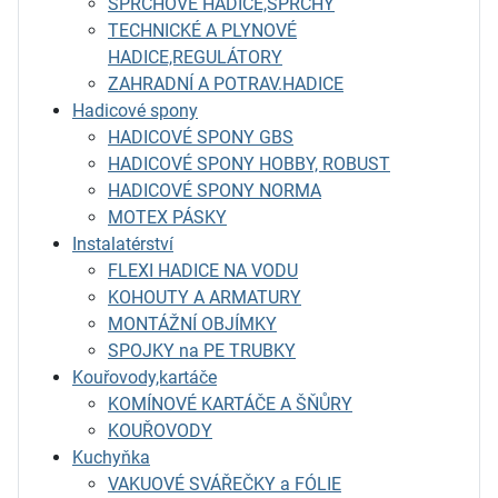
SPRCHOVÉ HADICE,SPRCHY
TECHNICKÉ A PLYNOVÉ
HADICE,REGULÁTORY
ZAHRADNÍ A POTRAV.HADICE
Hadicové spony
HADICOVÉ SPONY GBS
HADICOVÉ SPONY HOBBY, ROBUST
HADICOVÉ SPONY NORMA
MOTEX PÁSKY
Instalatérství
FLEXI HADICE NA VODU
KOHOUTY A ARMATURY
MONTÁŽNÍ OBJÍMKY
SPOJKY na PE TRUBKY
Kouřovody,kartáče
KOMÍNOVÉ KARTÁČE A ŠŇŮRY
KOUŘOVODY
Kuchyňka
VAKUOVÉ SVÁŘEČKY a FÓLIE