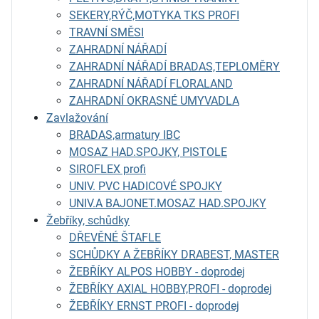
SEKERY,RÝČ,MOTYKA TKS PROFI
TRAVNÍ SMĚSI
ZAHRADNÍ NÁŘADÍ
ZAHRADNÍ NÁŘADÍ BRADAS,TEPLOMĚRY
ZAHRADNÍ NÁŘADÍ FLORALAND
ZAHRADNÍ OKRASNÉ UMYVADLA
Zavlažování
BRADAS,armatury IBC
MOSAZ HAD.SPOJKY, PISTOLE
SIROFLEX profi
UNIV. PVC HADICOVÉ SPOJKY
UNIV.A BAJONET.MOSAZ HAD.SPOJKY
Žebříky, schůdky
DŘEVĚNÉ ŠTAFLE
SCHŮDKY A ŽEBŘÍKY DRABEST, MASTER
ŽEBŘÍKY ALPOS HOBBY - doprodej
ŽEBŘÍKY AXIAL HOBBY,PROFI - doprodej
ŽEBŘÍKY ERNST PROFI - doprodej