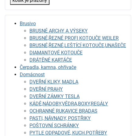
košík je prázdný
Brusivo
BRUSNÉ ARCHY A VÝSEKY
BRUSNÉ,ŘEZNÉ PROFI KOTOUČE WEILER
BRUSNÉ,ŘEZNÉ,LEŠTÍCÍ KOTOUČE,UNAŠEČE
DIAMANTOVÉ KOTOUČE
DRÁTĚNÉ KARTÁČE
Čerpadla, kamna, ohřívače
Domácnost
DVEŘNÍ KLIKY, MADLA
DVEŘNÍ PRAHY
DVEŘNÍ ZÁMKY TESLA
KÁDĚ,NÁDOBY,VĚDRA,BOXY,REGÁLY
OCHRANNÉ RUKAVICE BRADAS
PASTI, NÁVNADY, POSTŘIKY
POŠTOVNÍ SCHRÁNKY
PYTLE ODPADOVÉ, KUCH.POTŘEBY