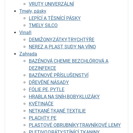
VRUTY UNIVERZÁLNÍ
Tmely, pásky
LEPÍCÍ A TĚSNÍCÍ PÁSKY
TMELY SILCO
Vinaři
DEMIŽONY,ZÁTKY,TRYCHTÝŘE
NEREZ A PLAST SUDY NA VÍNO
Zahrada
BAZÉNOVÁ CHEMIE BEZCHLÓROVÁ A
DEZINFEKCE
BAZÉNOVÉ PŘÍSLUŠENSTVÍ
DŘEVĚNÉ NÁSADY
FÓLIE PE, PYTLE
HRABLA NA SNÍH,BOBY,KLUZÁKY
KVĚTINÁČE
NETKANÉ,TKANÉ TEXTILIE
PLACHTY PE
PLASTOVÉ OBRUBNÍKY,TRAVNÍKOVÉ LEMY
PLETIVO,DRÁTY,STÍNÍCÍ TKANINY