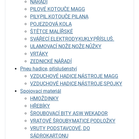
NÁŘADÍ
PILOVÉ KOTOUČE MAGG
PILY,PIL.KOTOUČE PILANA
POJEZDOVÁ KOLA
ŠTĚTCE MALÍŘSKÉ
SVÁŘECÍ ELEKTRODY,KUKLY,PŘÍSLUŠ.
ULAMOVACÍ NOŽE,NOŽE,NŮŽKY
VRTÁKY
ZEDNICKÉ NÁŘADÍ
Pneu hadice, příslušenství
VZDUCHOVÉ HADICE,NÁSTROJE MAGG
VZDUCHOVÉ HADICE,NÁSTROJE,SPOJKY
Spojovací materiál
HMOŽDINKY
HŘEBÍKY
ŠROUBOVACÍ BITY ASW WEKADOR
VRATOVÉ ŠROUBY,MATICE,PODLOŽKY
VRUTY PODSTAVCOVÉ, DO
SÁDROKARTONU