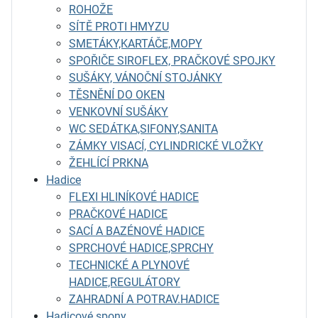
ROHOŽE
SÍTĚ PROTI HMYZU
SMETÁKY,KARTÁČE,MOPY
SPOŘIČE SIROFLEX, PRAČKOVÉ SPOJKY
SUŠÁKY, VÁNOČNÍ STOJÁNKY
TĚSNĚNÍ DO OKEN
VENKOVNÍ SUŠÁKY
WC SEDÁTKA,SIFONY,SANITA
ZÁMKY VISACÍ, CYLINDRICKÉ VLOŽKY
ŽEHLÍCÍ PRKNA
Hadice
FLEXI HLINÍKOVÉ HADICE
PRAČKOVÉ HADICE
SACÍ A BAZÉNOVÉ HADICE
SPRCHOVÉ HADICE,SPRCHY
TECHNICKÉ A PLYNOVÉ
HADICE,REGULÁTORY
ZAHRADNÍ A POTRAV.HADICE
Hadicové spony