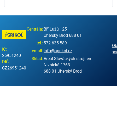
Centrála:
Bří Lužů 125
Uherský Brod 688 01
tel.:
572 635 589
Ob
IČ:
email:
info@agrikol.cz
po
26951240
Sklad:
Areál Slováckých strojíren
DIČ:
Nivnická 1763
CZ26951240
688 01 Uherský Brod