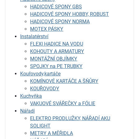
HADICOVÉ SPONY GBS
HADICOVÉ SPONY HOBBY, ROBUST
HADICOVÉ SPONY NORMA
MOTEX PÁSKY
Instalatérství
FLEXI HADICE NA VODU
KOHOUTY A ARMATURY
MONTÁŽNÍ OBJÍMKY
SPOJKY na PE TRUBKY
Kouřovody,kartáče
KOMÍNOVÉ KARTÁČE A ŠŇŮRY
KOUŘOVODY
Kuchyňka
VAKUOVÉ SVÁŘEČKY a FÓLIE
Nářadí
ELEKTRO PRODLUŽKY, NÁŘADÍ AKU
SOLIGHT
METRY A MĚŘIDLA