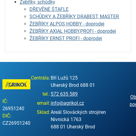
Žebříky, schůdky
DŘEVĚNÉ ŠTAFLE
SCHŮDKY A ŽEBŘÍKY DRABEST, MASTER
ŽEBŘÍKY ALPOS HOBBY - doprodej
ŽEBŘÍKY AXIAL HOBBY,PROFI - doprodej
ŽEBŘÍKY ERNST PROFI - doprodej
Centrála:
Bří Lužů 125
Uherský Brod 688 01
tel.:
572 635 589
Ob
IČ:
email:
info@agrikol.cz
po
26951240
Sklad:
Areál Slováckých strojíren
DIČ:
Nivnická 1763
CZ26951240
688 01 Uherský Brod