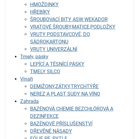
HMOŽDINKY
HŘEBÍKY
ŠROUBOVACÍ BITY ASW WEKADOR
VRATOVÉ ŠROUBY,MATICE,PODLOŽKY
VRUTY PODSTAVCOVÉ, DO
SÁDROKARTONU
VRUTY UNIVERZÁLNÍ
Tmely, pásky
LEPÍCÍ A TĚSNÍCÍ PÁSKY
TMELY SILCO
Vinaři
DEMIŽONY,ZÁTKY,TRYCHTÝŘE
NEREZ A PLAST SUDY NA VÍNO
Zahrada
BAZÉNOVÁ CHEMIE BEZCHLÓROVÁ A
DEZINFEKCE
BAZÉNOVÉ PŘÍSLUŠENSTVÍ
DŘEVĚNÉ NÁSADY
FÓLIE PE, PYTLE