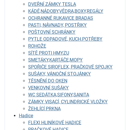
DVEŘNÍ ZÁMKY TESLA
KÁDĚ,NÁDOBY,VĚDRA,BOXY,REGÁLY
OCHRANNÉ RUKAVICE BRADAS
PASTI, NÁVNADY, POSTŘIKY
POŠTOVNÍ SCHRÁNKY
PYTLE ODPADOVÉ, KUCH.POTŘEBY
ROHOŽE
SÍTĚ PROTI HMYZU
SMETÁKY,KARTÁČE,MOPY
SPOŘIČE SIROFLEX, PRAČKOVÉ SPOJKY
SUŠÁKY, VÁNOČNÍ STOJÁNKY
TĚSNĚNÍ DO OKEN
VENKOVNÍ SUŠÁKY
WC SEDÁTKA,SIFONY,SANITA
ZÁMKY VISACÍ, CYLINDRICKÉ VLOŽKY
ŽEHLÍCÍ PRKNA
Hadice
FLEXI HLINÍKOVÉ HADICE
PRAČKOVÉ HADICE