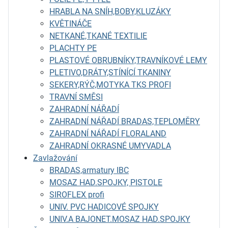
HRABLA NA SNÍH,BOBY,KLUZÁKY
KVĚTINÁČE
NETKANÉ,TKANÉ TEXTILIE
PLACHTY PE
PLASTOVÉ OBRUBNÍKY,TRAVNÍKOVÉ LEMY
PLETIVO,DRÁTY,STÍNÍCÍ TKANINY
SEKERY,RÝČ,MOTYKA TKS PROFI
TRAVNÍ SMĚSI
ZAHRADNÍ NÁŘADÍ
ZAHRADNÍ NÁŘADÍ BRADAS,TEPLOMĚRY
ZAHRADNÍ NÁŘADÍ FLORALAND
ZAHRADNÍ OKRASNÉ UMYVADLA
Zavlažování
BRADAS,armatury IBC
MOSAZ HAD.SPOJKY, PISTOLE
SIROFLEX profi
UNIV. PVC HADICOVÉ SPOJKY
UNIV.A BAJONET.MOSAZ HAD.SPOJKY