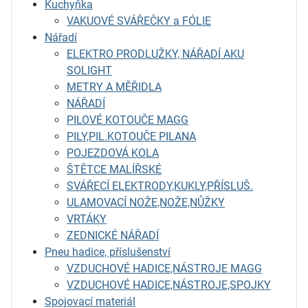
Kuchyňka
VAKUOVÉ SVÁŘEČKY a FÓLIE
Nářadí
ELEKTRO PRODLUŽKY, NÁŘADÍ AKU
SOLIGHT
METRY A MĚŘIDLA
NÁŘADÍ
PILOVÉ KOTOUČE MAGG
PILY,PIL.KOTOUČE PILANA
POJEZDOVÁ KOLA
ŠTĚTCE MALÍŘSKÉ
SVÁŘECÍ ELEKTRODY,KUKLY,PŘÍSLUŠ.
ULAMOVACÍ NOŽE,NOŽE,NŮŽKY
VRTÁKY
ZEDNICKÉ NÁŘADÍ
Pneu hadice, příslušenství
VZDUCHOVÉ HADICE,NÁSTROJE MAGG
VZDUCHOVÉ HADICE,NÁSTROJE,SPOJKY
Spojovací materiál