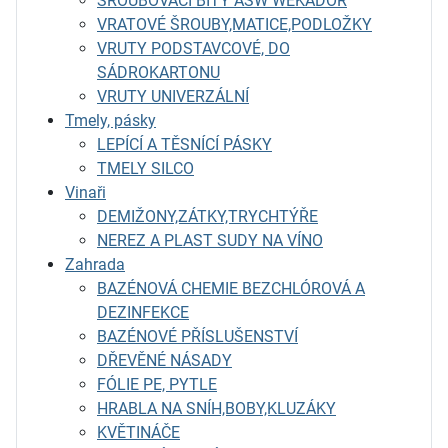
ŠROUBOVACÍ BITY ASW WEKADOR
VRATOVÉ ŠROUBY,MATICE,PODLOŽKY
VRUTY PODSTAVCOVÉ, DO
SÁDROKARTONU
VRUTY UNIVERZÁLNÍ
Tmely, pásky
LEPÍCÍ A TĚSNÍCÍ PÁSKY
TMELY SILCO
Vinaři
DEMIŽONY,ZÁTKY,TRYCHTÝŘE
NEREZ A PLAST SUDY NA VÍNO
Zahrada
BAZÉNOVÁ CHEMIE BEZCHLÓROVÁ A
DEZINFEKCE
BAZÉNOVÉ PŘÍSLUŠENSTVÍ
DŘEVĚNÉ NÁSADY
FÓLIE PE, PYTLE
HRABLA NA SNÍH,BOBY,KLUZÁKY
KVĚTINÁČE