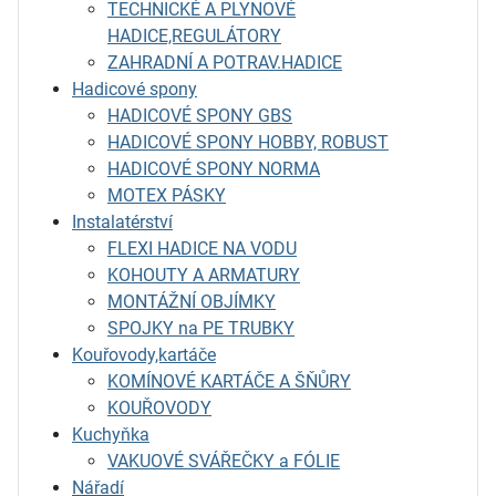
TECHNICKÉ A PLYNOVÉ
HADICE,REGULÁTORY
ZAHRADNÍ A POTRAV.HADICE
Hadicové spony
HADICOVÉ SPONY GBS
HADICOVÉ SPONY HOBBY, ROBUST
HADICOVÉ SPONY NORMA
MOTEX PÁSKY
Instalatérství
FLEXI HADICE NA VODU
KOHOUTY A ARMATURY
MONTÁŽNÍ OBJÍMKY
SPOJKY na PE TRUBKY
Kouřovody,kartáče
KOMÍNOVÉ KARTÁČE A ŠŇŮRY
KOUŘOVODY
Kuchyňka
VAKUOVÉ SVÁŘEČKY a FÓLIE
Nářadí