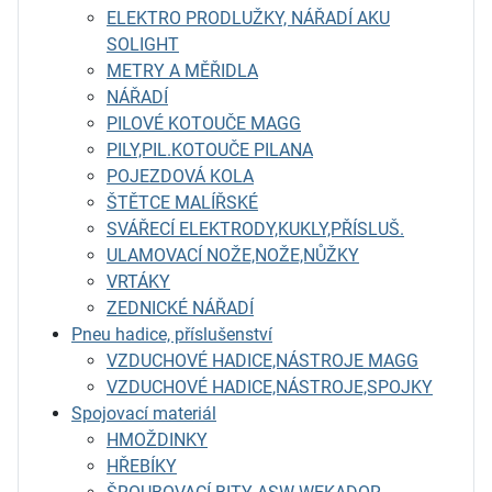
ELEKTRO PRODLUŽKY, NÁŘADÍ AKU
SOLIGHT
METRY A MĚŘIDLA
NÁŘADÍ
PILOVÉ KOTOUČE MAGG
PILY,PIL.KOTOUČE PILANA
POJEZDOVÁ KOLA
ŠTĚTCE MALÍŘSKÉ
SVÁŘECÍ ELEKTRODY,KUKLY,PŘÍSLUŠ.
ULAMOVACÍ NOŽE,NOŽE,NŮŽKY
VRTÁKY
ZEDNICKÉ NÁŘADÍ
Pneu hadice, příslušenství
VZDUCHOVÉ HADICE,NÁSTROJE MAGG
VZDUCHOVÉ HADICE,NÁSTROJE,SPOJKY
Spojovací materiál
HMOŽDINKY
HŘEBÍKY