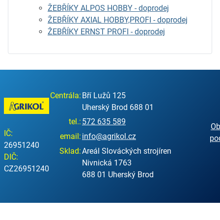
ŽEBŘÍKY ALPOS HOBBY - doprodej
ŽEBŘÍKY AXIAL HOBBY,PROFI - doprodej
ŽEBŘÍKY ERNST PROFI - doprodej
Centrála:
Bří Lužů 125
Uherský Brod 688 01
tel.:
572 635 589
Ob
IČ:
email:
info@agrikol.cz
po
26951240
Sklad:
Areál Slováckých strojíren
DIČ:
Nivnická 1763
CZ26951240
688 01 Uherský Brod