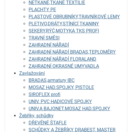
NETKANÉ,TKANÉ TEXTILIE
PLACHTY PE
PLASTOVÉ OBRUBNÍKY,TRAVNÍKOVÉ LEMY
PLETIVO,DRÁTY,STÍNÍCÍ TKANINY
SEKERY,RÝČ,MOTYKA TKS PROFI
TRAVNÍ SMĚSI
ZAHRADNÍ NÁŘADÍ
ZAHRADNÍ NÁŘADÍ BRADAS,TEPLOMĚRY
ZAHRADNÍ NÁŘADÍ FLORALAND
ZAHRADNÍ OKRASNÉ UMYVADLA
Zavlažování
BRADAS,armatury IBC
MOSAZ HAD.SPOJKY, PISTOLE
SIROFLEX profi
UNIV. PVC HADICOVÉ SPOJKY
UNIV.A BAJONET.MOSAZ HAD.SPOJKY
Žebříky, schůdky
DŘEVĚNÉ ŠTAFLE
SCHŮDKY A ŽEBŘÍKY DRABEST, MASTER