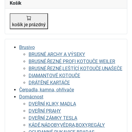
Košík
košík je prázdný
Brusivo
BRUSNÉ ARCHY A VÝSEKY
BRUSNÉ,ŘEZNÉ PROFI KOTOUČE WEILER
BRUSNÉ,ŘEZNÉ,LEŠTÍCÍ KOTOUČE,UNAŠEČE
DIAMANTOVÉ KOTOUČE
DRÁTĚNÉ KARTÁČE
Čerpadla, kamna, ohřívače
Domácnost
DVEŘNÍ KLIKY, MADLA
DVEŘNÍ PRAHY
DVEŘNÍ ZÁMKY TESLA
KÁDĚ,NÁDOBY,VĚDRA,BOXY,REGÁLY