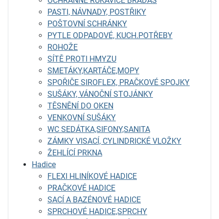
OCHRANNÉ RUKAVICE BRADAS
PASTI, NÁVNADY, POSTŘIKY
POŠTOVNÍ SCHRÁNKY
PYTLE ODPADOVÉ, KUCH.POTŘEBY
ROHOŽE
SÍTĚ PROTI HMYZU
SMETÁKY,KARTÁČE,MOPY
SPOŘIČE SIROFLEX, PRAČKOVÉ SPOJKY
SUŠÁKY, VÁNOČNÍ STOJÁNKY
TĚSNĚNÍ DO OKEN
VENKOVNÍ SUŠÁKY
WC SEDÁTKA,SIFONY,SANITA
ZÁMKY VISACÍ, CYLINDRICKÉ VLOŽKY
ŽEHLÍCÍ PRKNA
Hadice
FLEXI HLINÍKOVÉ HADICE
PRAČKOVÉ HADICE
SACÍ A BAZÉNOVÉ HADICE
SPRCHOVÉ HADICE,SPRCHY