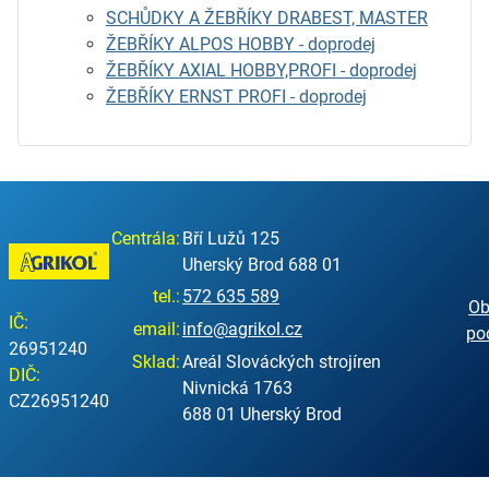
SCHŮDKY A ŽEBŘÍKY DRABEST, MASTER
ŽEBŘÍKY ALPOS HOBBY - doprodej
ŽEBŘÍKY AXIAL HOBBY,PROFI - doprodej
ŽEBŘÍKY ERNST PROFI - doprodej
Centrála:
Bří Lužů 125
Uherský Brod 688 01
tel.:
572 635 589
Ob
IČ:
email:
info@agrikol.cz
po
26951240
Sklad:
Areál Slováckých strojíren
DIČ:
Nivnická 1763
CZ26951240
688 01 Uherský Brod