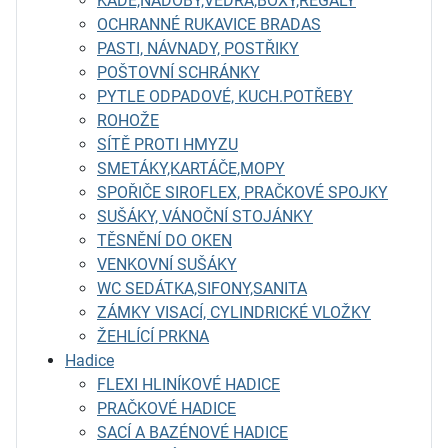
KÁDĚ,NÁDOBY,VĚDRA,BOXY,REGÁLY
OCHRANNÉ RUKAVICE BRADAS
PASTI, NÁVNADY, POSTŘIKY
POŠTOVNÍ SCHRÁNKY
PYTLE ODPADOVÉ, KUCH.POTŘEBY
ROHOŽE
SÍTĚ PROTI HMYZU
SMETÁKY,KARTÁČE,MOPY
SPOŘIČE SIROFLEX, PRAČKOVÉ SPOJKY
SUŠÁKY, VÁNOČNÍ STOJÁNKY
TĚSNĚNÍ DO OKEN
VENKOVNÍ SUŠÁKY
WC SEDÁTKA,SIFONY,SANITA
ZÁMKY VISACÍ, CYLINDRICKÉ VLOŽKY
ŽEHLÍCÍ PRKNA
Hadice
FLEXI HLINÍKOVÉ HADICE
PRAČKOVÉ HADICE
SACÍ A BAZÉNOVÉ HADICE