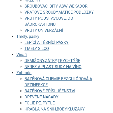
HŘEBÍKY
ŠROUBOVACÍ BITY ASW WEKADOR
VRATOVÉ ŠROUBY,MATICE,PODLOŽKY
VRUTY PODSTAVCOVÉ, DO
SÁDROKARTONU
VRUTY UNIVERZÁLNÍ
Tmely, pásky
LEPÍCÍ A TĚSNÍCÍ PÁSKY
TMELY SILCO
Vinaři
DEMIŽONY,ZÁTKY,TRYCHTÝŘE
NEREZ A PLAST SUDY NA VÍNO
Zahrada
BAZÉNOVÁ CHEMIE BEZCHLÓROVÁ A
DEZINFEKCE
BAZÉNOVÉ PŘÍSLUŠENSTVÍ
DŘEVĚNÉ NÁSADY
FÓLIE PE, PYTLE
HRABLA NA SNÍH,BOBY,KLUZÁKY