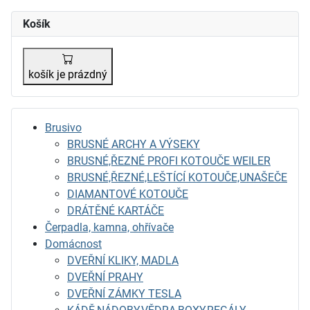
Košík
košík je prázdný
Brusivo
BRUSNÉ ARCHY A VÝSEKY
BRUSNÉ,ŘEZNÉ PROFI KOTOUČE WEILER
BRUSNÉ,ŘEZNÉ,LEŠTÍCÍ KOTOUČE,UNAŠEČE
DIAMANTOVÉ KOTOUČE
DRÁTĚNÉ KARTÁČE
Čerpadla, kamna, ohřívače
Domácnost
DVEŘNÍ KLIKY, MADLA
DVEŘNÍ PRAHY
DVEŘNÍ ZÁMKY TESLA