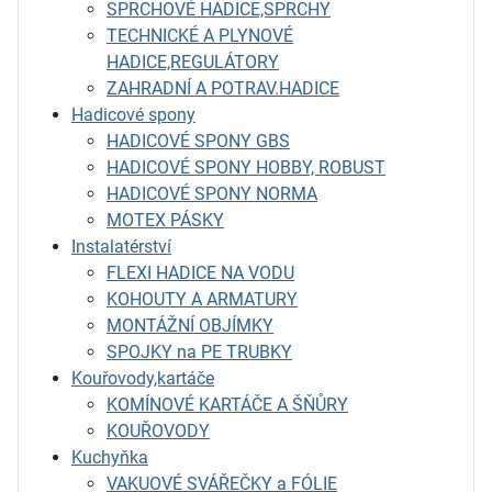
SPRCHOVÉ HADICE,SPRCHY
TECHNICKÉ A PLYNOVÉ
HADICE,REGULÁTORY
ZAHRADNÍ A POTRAV.HADICE
Hadicové spony
HADICOVÉ SPONY GBS
HADICOVÉ SPONY HOBBY, ROBUST
HADICOVÉ SPONY NORMA
MOTEX PÁSKY
Instalatérství
FLEXI HADICE NA VODU
KOHOUTY A ARMATURY
MONTÁŽNÍ OBJÍMKY
SPOJKY na PE TRUBKY
Kouřovody,kartáče
KOMÍNOVÉ KARTÁČE A ŠŇŮRY
KOUŘOVODY
Kuchyňka
VAKUOVÉ SVÁŘEČKY a FÓLIE