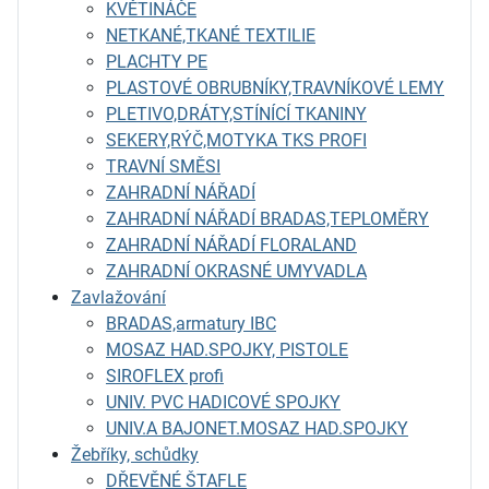
KVĚTINÁČE
NETKANÉ,TKANÉ TEXTILIE
PLACHTY PE
PLASTOVÉ OBRUBNÍKY,TRAVNÍKOVÉ LEMY
PLETIVO,DRÁTY,STÍNÍCÍ TKANINY
SEKERY,RÝČ,MOTYKA TKS PROFI
TRAVNÍ SMĚSI
ZAHRADNÍ NÁŘADÍ
ZAHRADNÍ NÁŘADÍ BRADAS,TEPLOMĚRY
ZAHRADNÍ NÁŘADÍ FLORALAND
ZAHRADNÍ OKRASNÉ UMYVADLA
Zavlažování
BRADAS,armatury IBC
MOSAZ HAD.SPOJKY, PISTOLE
SIROFLEX profi
UNIV. PVC HADICOVÉ SPOJKY
UNIV.A BAJONET.MOSAZ HAD.SPOJKY
Žebříky, schůdky
DŘEVĚNÉ ŠTAFLE