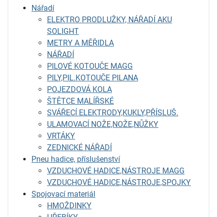
Nářadí
ELEKTRO PRODLUŽKY, NÁŘADÍ AKU
SOLIGHT
METRY A MĚŘIDLA
NÁŘADÍ
PILOVÉ KOTOUČE MAGG
PILY,PIL.KOTOUČE PILANA
POJEZDOVÁ KOLA
ŠTĚTCE MALÍŘSKÉ
SVÁŘECÍ ELEKTRODY,KUKLY,PŘÍSLUŠ.
ULAMOVACÍ NOŽE,NOŽE,NŮŽKY
VRTÁKY
ZEDNICKÉ NÁŘADÍ
Pneu hadice, příslušenství
VZDUCHOVÉ HADICE,NÁSTROJE MAGG
VZDUCHOVÉ HADICE,NÁSTROJE,SPOJKY
Spojovací materiál
HMOŽDINKY