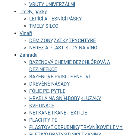
VRUTY UNIVERZÁLNÍ
Tmely, pásky
LEPÍCÍ A TĚSNÍCÍ PÁSKY
TMELY SILCO
Vinaři
DEMIŽONY,ZÁTKY,TRYCHTÝŘE
NEREZ A PLAST SUDY NA VÍNO
Zahrada
BAZÉNOVÁ CHEMIE BEZCHLÓROVÁ A
DEZINFEKCE
BAZÉNOVÉ PŘÍSLUŠENSTVÍ
DŘEVĚNÉ NÁSADY
FÓLIE PE, PYTLE
HRABLA NA SNÍH,BOBY,KLUZÁKY
KVĚTINÁČE
NETKANÉ,TKANÉ TEXTILIE
PLACHTY PE
PLASTOVÉ OBRUBNÍKY,TRAVNÍKOVÉ LEMY
PLETIVO,DRÁTY,STÍNÍCÍ TKANINY