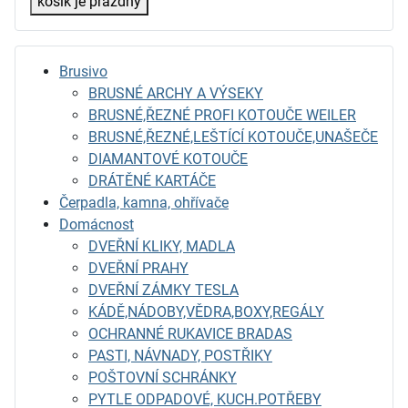
košík je prázdný
Brusivo
BRUSNÉ ARCHY A VÝSEKY
BRUSNÉ,ŘEZNÉ PROFI KOTOUČE WEILER
BRUSNÉ,ŘEZNÉ,LEŠTÍCÍ KOTOUČE,UNAŠEČE
DIAMANTOVÉ KOTOUČE
DRÁTĚNÉ KARTÁČE
Čerpadla, kamna, ohřívače
Domácnost
DVEŘNÍ KLIKY, MADLA
DVEŘNÍ PRAHY
DVEŘNÍ ZÁMKY TESLA
KÁDĚ,NÁDOBY,VĚDRA,BOXY,REGÁLY
OCHRANNÉ RUKAVICE BRADAS
PASTI, NÁVNADY, POSTŘIKY
POŠTOVNÍ SCHRÁNKY
PYTLE ODPADOVÉ, KUCH.POTŘEBY