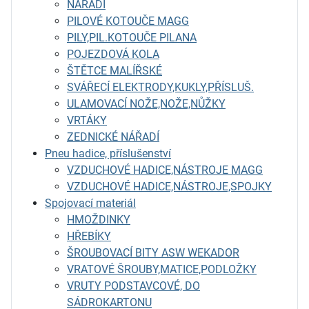
NÁŘADÍ
PILOVÉ KOTOUČE MAGG
PILY,PIL.KOTOUČE PILANA
POJEZDOVÁ KOLA
ŠTĚTCE MALÍŘSKÉ
SVÁŘECÍ ELEKTRODY,KUKLY,PŘÍSLUŠ.
ULAMOVACÍ NOŽE,NOŽE,NŮŽKY
VRTÁKY
ZEDNICKÉ NÁŘADÍ
Pneu hadice, příslušenství
VZDUCHOVÉ HADICE,NÁSTROJE MAGG
VZDUCHOVÉ HADICE,NÁSTROJE,SPOJKY
Spojovací materiál
HMOŽDINKY
HŘEBÍKY
ŠROUBOVACÍ BITY ASW WEKADOR
VRATOVÉ ŠROUBY,MATICE,PODLOŽKY
VRUTY PODSTAVCOVÉ, DO
SÁDROKARTONU