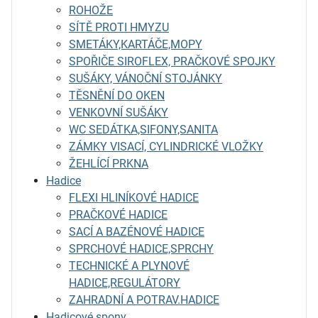
ROHOŽE
SÍTĚ PROTI HMYZU
SMETÁKY,KARTÁČE,MOPY
SPOŘIČE SIROFLEX, PRAČKOVÉ SPOJKY
SUŠÁKY, VÁNOČNÍ STOJÁNKY
TĚSNĚNÍ DO OKEN
VENKOVNÍ SUŠÁKY
WC SEDÁTKA,SIFONY,SANITA
ZÁMKY VISACÍ, CYLINDRICKÉ VLOŽKY
ŽEHLÍCÍ PRKNA
Hadice
FLEXI HLINÍKOVÉ HADICE
PRAČKOVÉ HADICE
SACÍ A BAZÉNOVÉ HADICE
SPRCHOVÉ HADICE,SPRCHY
TECHNICKÉ A PLYNOVÉ
HADICE,REGULÁTORY
ZAHRADNÍ A POTRAV.HADICE
Hadicové spony