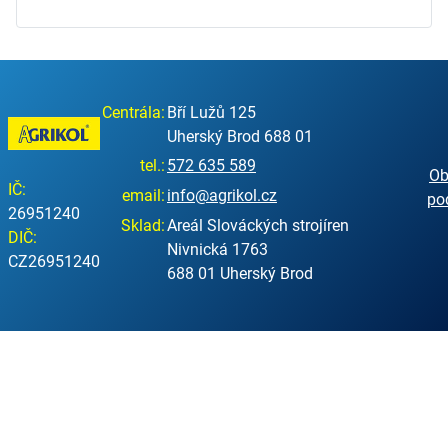
Centrála:
Bří Lužů 125
Uherský Brod 688 01
tel.:
572 635 589
Ob
IČ:
email:
info@agrikol.cz
po
26951240
Sklad:
Areál Slováckých strojíren
DIČ:
Nivnická 1763
CZ26951240
688 01 Uherský Brod