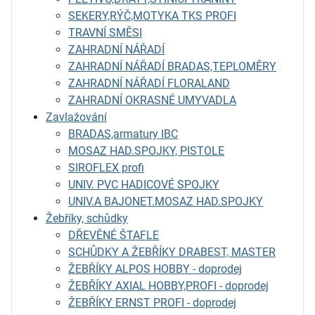
SEKERY,RÝČ,MOTYKA TKS PROFI
TRAVNÍ SMĚSI
ZAHRADNÍ NÁŘADÍ
ZAHRADNÍ NÁŘADÍ BRADAS,TEPLOMĚRY
ZAHRADNÍ NÁŘADÍ FLORALAND
ZAHRADNÍ OKRASNÉ UMYVADLA
Zavlažování
BRADAS,armatury IBC
MOSAZ HAD.SPOJKY, PISTOLE
SIROFLEX profi
UNIV. PVC HADICOVÉ SPOJKY
UNIV.A BAJONET.MOSAZ HAD.SPOJKY
Žebříky, schůdky
DŘEVĚNÉ ŠTAFLE
SCHŮDKY A ŽEBŘÍKY DRABEST, MASTER
ŽEBŘÍKY ALPOS HOBBY - doprodej
ŽEBŘÍKY AXIAL HOBBY,PROFI - doprodej
ŽEBŘÍKY ERNST PROFI - doprodej