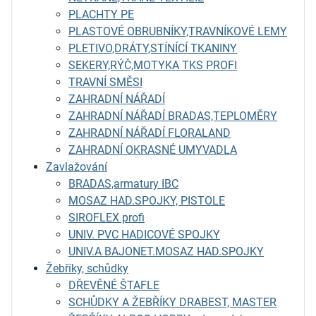
PLACHTY PE
PLASTOVÉ OBRUBNÍKY,TRAVNÍKOVÉ LEMY
PLETIVO,DRÁTY,STÍNÍCÍ TKANINY
SEKERY,RÝČ,MOTYKA TKS PROFI
TRAVNÍ SMĚSI
ZAHRADNÍ NÁŘADÍ
ZAHRADNÍ NÁŘADÍ BRADAS,TEPLOMĚRY
ZAHRADNÍ NÁŘADÍ FLORALAND
ZAHRADNÍ OKRASNÉ UMYVADLA
Zavlažování
BRADAS,armatury IBC
MOSAZ HAD.SPOJKY, PISTOLE
SIROFLEX profi
UNIV. PVC HADICOVÉ SPOJKY
UNIV.A BAJONET.MOSAZ HAD.SPOJKY
Žebříky, schůdky
DŘEVĚNÉ ŠTAFLE
SCHŮDKY A ŽEBŘÍKY DRABEST, MASTER