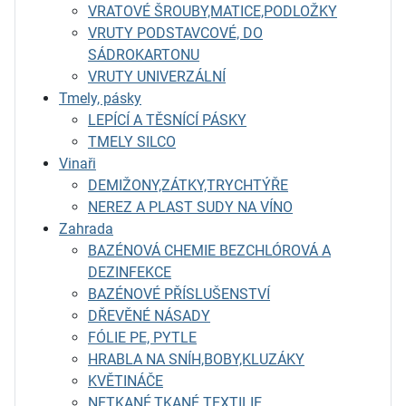
VRATOVÉ ŠROUBY,MATICE,PODLOŽKY
VRUTY PODSTAVCOVÉ, DO
SÁDROKARTONU
VRUTY UNIVERZÁLNÍ
Tmely, pásky
LEPÍCÍ A TĚSNÍCÍ PÁSKY
TMELY SILCO
Vinaři
DEMIŽONY,ZÁTKY,TRYCHTÝŘE
NEREZ A PLAST SUDY NA VÍNO
Zahrada
BAZÉNOVÁ CHEMIE BEZCHLÓROVÁ A
DEZINFEKCE
BAZÉNOVÉ PŘÍSLUŠENSTVÍ
DŘEVĚNÉ NÁSADY
FÓLIE PE, PYTLE
HRABLA NA SNÍH,BOBY,KLUZÁKY
KVĚTINÁČE
NETKANÉ,TKANÉ TEXTILIE