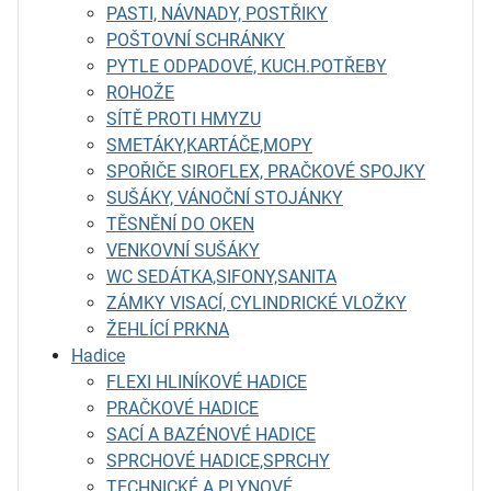
PASTI, NÁVNADY, POSTŘIKY
POŠTOVNÍ SCHRÁNKY
PYTLE ODPADOVÉ, KUCH.POTŘEBY
ROHOŽE
SÍTĚ PROTI HMYZU
SMETÁKY,KARTÁČE,MOPY
SPOŘIČE SIROFLEX, PRAČKOVÉ SPOJKY
SUŠÁKY, VÁNOČNÍ STOJÁNKY
TĚSNĚNÍ DO OKEN
VENKOVNÍ SUŠÁKY
WC SEDÁTKA,SIFONY,SANITA
ZÁMKY VISACÍ, CYLINDRICKÉ VLOŽKY
ŽEHLÍCÍ PRKNA
Hadice
FLEXI HLINÍKOVÉ HADICE
PRAČKOVÉ HADICE
SACÍ A BAZÉNOVÉ HADICE
SPRCHOVÉ HADICE,SPRCHY
TECHNICKÉ A PLYNOVÉ