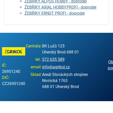
ŽEBŘÍKY ALPOS HOBBY - doprodej
ŽEBŘÍKY AXIAL HOBBY,PROFI - doprodej
ŽEBŘÍKY ERNST PROFI - doprodej
Centrála:
Bří Lužů 125
Uherský Brod 688 01
tel.:
572 635 589
Ob
IČ:
email:
info@agrikol.cz
po
26951240
Sklad:
Areál Slováckých strojíren
DIČ:
Nivnická 1763
CZ26951240
688 01 Uherský Brod