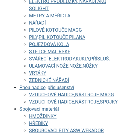
ELEKTRO PRODLUŽKY, NÁŘADÍ AKU
SOLIGHT
METRY A MĚŘIDLA
NÁŘADÍ
PILOVÉ KOTOUČE MAGG
PILY,PIL.KOTOUČE PILANA
POJEZDOVÁ KOLA
ŠTĚTCE MALÍŘSKÉ
SVÁŘECÍ ELEKTRODY,KUKLY,PŘÍSLUŠ.
ULAMOVACÍ NOŽE,NOŽE,NŮŽKY
VRTÁKY
ZEDNICKÉ NÁŘADÍ
Pneu hadice, příslušenství
VZDUCHOVÉ HADICE,NÁSTROJE MAGG
VZDUCHOVÉ HADICE,NÁSTROJE,SPOJKY
Spojovací materiál
HMOŽDINKY
HŘEBÍKY
ŠROUBOVACÍ BITY ASW WEKADOR