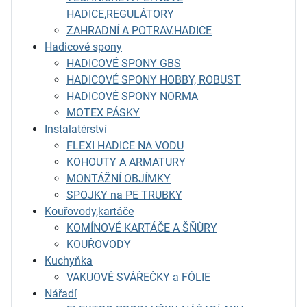
HADICE,REGULÁTORY
ZAHRADNÍ A POTRAV.HADICE
Hadicové spony
HADICOVÉ SPONY GBS
HADICOVÉ SPONY HOBBY, ROBUST
HADICOVÉ SPONY NORMA
MOTEX PÁSKY
Instalatérství
FLEXI HADICE NA VODU
KOHOUTY A ARMATURY
MONTÁŽNÍ OBJÍMKY
SPOJKY na PE TRUBKY
Kouřovody,kartáče
KOMÍNOVÉ KARTÁČE A ŠŇŮRY
KOUŘOVODY
Kuchyňka
VAKUOVÉ SVÁŘEČKY a FÓLIE
Nářadí