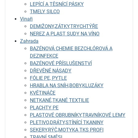
LEPÍCÍ A TĚSNÍCÍ PÁSKY
TMELY SILCO
Vinaři
DEMIŽONY,ZÁTKY,TRYCHTÝŘE
NEREZ A PLAST SUDY NA VÍNO
Zahrada
BAZÉNOVÁ CHEMIE BEZCHLÓROVÁ A
DEZINFEKCE
BAZÉNOVÉ PŘÍSLUŠENSTVÍ
DŘEVĚNÉ NÁSADY
FÓLIE PE, PYTLE
HRABLA NA SNÍH,BOBY,KLUZÁKY
KVĚTINÁČE
NETKANÉ,TKANÉ TEXTILIE
PLACHTY PE
PLASTOVÉ OBRUBNÍKY,TRAVNÍKOVÉ LEMY
PLETIVO,DRÁTY,STÍNÍCÍ TKANINY
SEKERY,RÝČ,MOTYKA TKS PROFI
TRAVNÍ SMĚSI