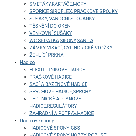
SMETÁKY,KARTÁČE,MOPY
SPOŘIČE SIROFLEX, PRAČKOVÉ SPOJKY
SUŠÁKY, VÁNOČNÍ STOJÁNKY
TĚSNĚNÍ DO OKEN
VENKOVNÍ SUŠÁKY
WC SEDÁTKA,SIFONY,SANITA
ZÁMKY VISACÍ, CYLINDRICKÉ VLOŽKY
ŽEHLÍCÍ PRKNA
Hadice
FLEXI HLINÍKOVÉ HADICE
PRAČKOVÉ HADICE
SACÍ A BAZÉNOVÉ HADICE
SPRCHOVÉ HADICE,SPRCHY
TECHNICKÉ A PLYNOVÉ
HADICE,REGULÁTORY
ZAHRADNÍ A POTRAV.HADICE
Hadicové spony
HADICOVÉ SPONY GBS
HADICOVÉ SPONY HOBBY, ROBUST