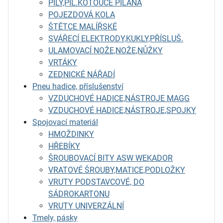
PILY,PIL.KOTOUČE PILANA
POJEZDOVÁ KOLA
ŠTĚTCE MALÍŘSKÉ
SVÁŘECÍ ELEKTRODY,KUKLY,PŘÍSLUŠ.
ULAMOVACÍ NOŽE,NOŽE,NŮŽKY
VRTÁKY
ZEDNICKÉ NÁŘADÍ
Pneu hadice, příslušenství
VZDUCHOVÉ HADICE,NÁSTROJE MAGG
VZDUCHOVÉ HADICE,NÁSTROJE,SPOJKY
Spojovací materiál
HMOŽDINKY
HŘEBÍKY
ŠROUBOVACÍ BITY ASW WEKADOR
VRATOVÉ ŠROUBY,MATICE,PODLOŽKY
VRUTY PODSTAVCOVÉ, DO
SÁDROKARTONU
VRUTY UNIVERZÁLNÍ
Tmely, pásky