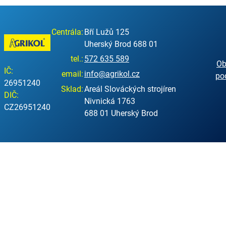
Centrála:
Bří Lužů 125
Uherský Brod 688 01
tel.:
572 635 589
Ob
IČ:
email:
info@agrikol.cz
po
26951240
Sklad:
Areál Slováckých strojíren
DIČ:
Nivnická 1763
CZ26951240
688 01 Uherský Brod