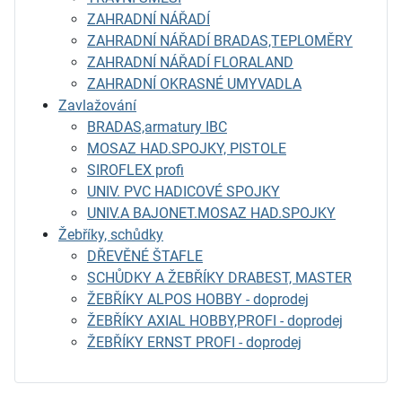
ZAHRADNÍ NÁŘADÍ
ZAHRADNÍ NÁŘADÍ BRADAS,TEPLOMĚRY
ZAHRADNÍ NÁŘADÍ FLORALAND
ZAHRADNÍ OKRASNÉ UMYVADLA
Zavlažování
BRADAS,armatury IBC
MOSAZ HAD.SPOJKY, PISTOLE
SIROFLEX profi
UNIV. PVC HADICOVÉ SPOJKY
UNIV.A BAJONET.MOSAZ HAD.SPOJKY
Žebříky, schůdky
DŘEVĚNÉ ŠTAFLE
SCHŮDKY A ŽEBŘÍKY DRABEST, MASTER
ŽEBŘÍKY ALPOS HOBBY - doprodej
ŽEBŘÍKY AXIAL HOBBY,PROFI - doprodej
ŽEBŘÍKY ERNST PROFI - doprodej