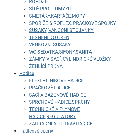
ROHOŽE
SÍTĚ PROTI HMYZU
SMETÁKY,KARTÁČE,MOPY
SPOŘIČE SIROFLEX, PRAČKOVÉ SPOJKY
SUŠÁKY, VÁNOČNÍ STOJÁNKY
TĚSNĚNÍ DO OKEN
VENKOVNÍ SUŠÁKY
WC SEDÁTKA,SIFONY,SANITA
ZÁMKY VISACÍ, CYLINDRICKÉ VLOŽKY
ŽEHLÍCÍ PRKNA
Hadice
FLEXI HLINÍKOVÉ HADICE
PRAČKOVÉ HADICE
SACÍ A BAZÉNOVÉ HADICE
SPRCHOVÉ HADICE,SPRCHY
TECHNICKÉ A PLYNOVÉ
HADICE,REGULÁTORY
ZAHRADNÍ A POTRAV.HADICE
Hadicové spony