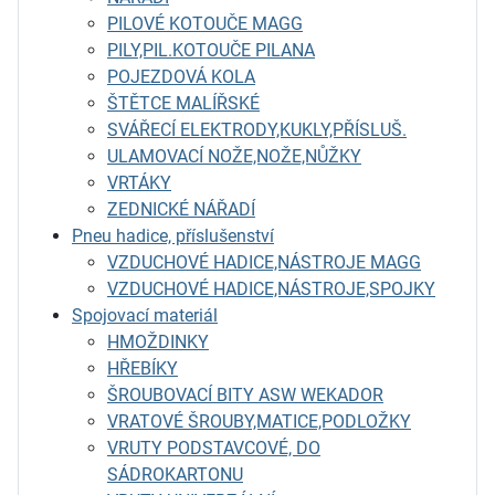
PILOVÉ KOTOUČE MAGG
PILY,PIL.KOTOUČE PILANA
POJEZDOVÁ KOLA
ŠTĚTCE MALÍŘSKÉ
SVÁŘECÍ ELEKTRODY,KUKLY,PŘÍSLUŠ.
ULAMOVACÍ NOŽE,NOŽE,NŮŽKY
VRTÁKY
ZEDNICKÉ NÁŘADÍ
Pneu hadice, příslušenství
VZDUCHOVÉ HADICE,NÁSTROJE MAGG
VZDUCHOVÉ HADICE,NÁSTROJE,SPOJKY
Spojovací materiál
HMOŽDINKY
HŘEBÍKY
ŠROUBOVACÍ BITY ASW WEKADOR
VRATOVÉ ŠROUBY,MATICE,PODLOŽKY
VRUTY PODSTAVCOVÉ, DO
SÁDROKARTONU