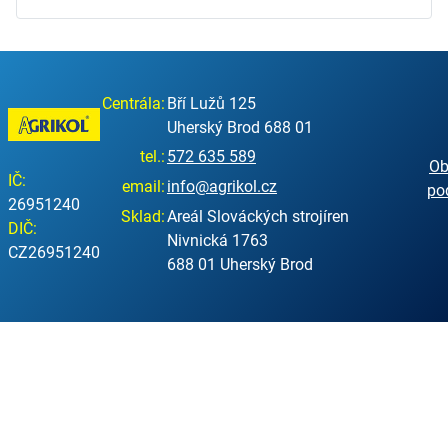
Centrála:
Bří Lužů 125
Uherský Brod 688 01
tel.:
572 635 589
Ob
IČ:
email:
info@agrikol.cz
po
26951240
Sklad:
Areál Slováckých strojíren
DIČ:
Nivnická 1763
CZ26951240
688 01 Uherský Brod