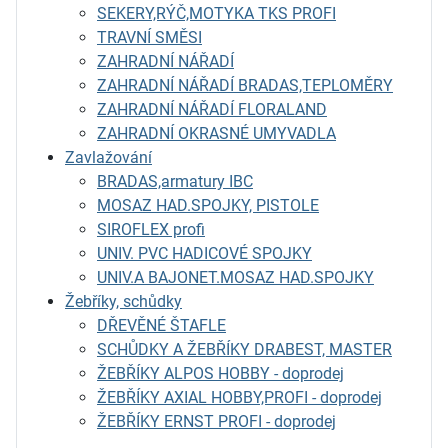
SEKERY,RÝČ,MOTYKA TKS PROFI
TRAVNÍ SMĚSI
ZAHRADNÍ NÁŘADÍ
ZAHRADNÍ NÁŘADÍ BRADAS,TEPLOMĚRY
ZAHRADNÍ NÁŘADÍ FLORALAND
ZAHRADNÍ OKRASNÉ UMYVADLA
Zavlažování
BRADAS,armatury IBC
MOSAZ HAD.SPOJKY, PISTOLE
SIROFLEX profi
UNIV. PVC HADICOVÉ SPOJKY
UNIV.A BAJONET.MOSAZ HAD.SPOJKY
Žebříky, schůdky
DŘEVĚNÉ ŠTAFLE
SCHŮDKY A ŽEBŘÍKY DRABEST, MASTER
ŽEBŘÍKY ALPOS HOBBY - doprodej
ŽEBŘÍKY AXIAL HOBBY,PROFI - doprodej
ŽEBŘÍKY ERNST PROFI - doprodej