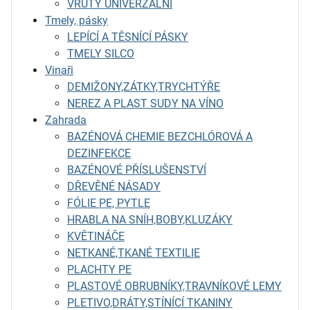
VRUTY UNIVERZÁLNÍ
Tmely, pásky
LEPÍCÍ A TĚSNÍCÍ PÁSKY
TMELY SILCO
Vinaři
DEMIŽONY,ZÁTKY,TRYCHTÝŘE
NEREZ A PLAST SUDY NA VÍNO
Zahrada
BAZÉNOVÁ CHEMIE BEZCHLÓROVÁ A
DEZINFEKCE
BAZÉNOVÉ PŘÍSLUŠENSTVÍ
DŘEVĚNÉ NÁSADY
FÓLIE PE, PYTLE
HRABLA NA SNÍH,BOBY,KLUZÁKY
KVĚTINÁČE
NETKANÉ,TKANÉ TEXTILIE
PLACHTY PE
PLASTOVÉ OBRUBNÍKY,TRAVNÍKOVÉ LEMY
PLETIVO,DRÁTY,STÍNÍCÍ TKANINY