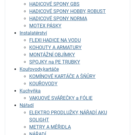
HADICOVÉ SPONY GBS
HADICOVÉ SPONY HOBBY, ROBUST
HADICOVÉ SPONY NORMA
MOTEX PÁSKY
Instalatérství
FLEXI HADICE NA VODU
KOHOUTY A ARMATURY
MONTÁŽNÍ OBJÍMKY
SPOJKY na PE TRUBKY
Kouřovody,kartáče
KOMÍNOVÉ KARTÁČE A ŠŇŮRY
KOUŘOVODY
Kuchyňka
VAKUOVÉ SVÁŘEČKY a FÓLIE
Nářadí
ELEKTRO PRODLUŽKY, NÁŘADÍ AKU
SOLIGHT
METRY A MĚŘIDLA
NÁŘADÍ