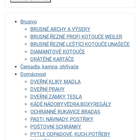
Brusivo
BRUSNÉ ARCHY A VÝSEKY
BRUSNÉ,ŘEZNÉ PROFI KOTOUČE WEILER
BRUSNÉ,ŘEZNÉ,LEŠTÍCÍ KOTOUČE,UNAŠEČE
DIAMANTOVÉ KOTOUČE
DRÁTĚNÉ KARTÁČE
Čerpadla, kamna, ohřívače
Domácnost
DVEŘNÍ KLIKY, MADLA
DVEŘNÍ PRAHY
DVEŘNÍ ZÁMKY TESLA
KÁDĚ,NÁDOBY,VĚDRA,BOXY,REGÁLY
OCHRANNÉ RUKAVICE BRADAS
PASTI, NÁVNADY, POSTŘIKY
POŠTOVNÍ SCHRÁNKY
PYTLE ODPADOVÉ, KUCH.POTŘEBY