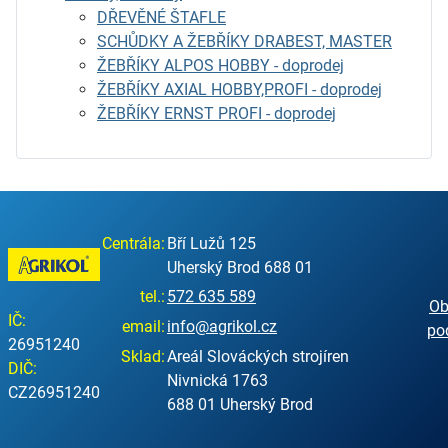
DŘEVĚNÉ ŠTAFLE
SCHŮDKY A ŽEBŘÍKY DRABEST, MASTER
ŽEBŘÍKY ALPOS HOBBY - doprodej
ŽEBŘÍKY AXIAL HOBBY,PROFI - doprodej
ŽEBŘÍKY ERNST PROFI - doprodej
Centrála:
Bří Lužů 125
Uherský Brod 688 01
tel.:
572 635 589
Ob
IČ:
email:
info@agrikol.cz
po
26951240
Sklad:
Areál Slováckých strojíren
DIČ:
Nivnická 1763
CZ26951240
688 01 Uherský Brod