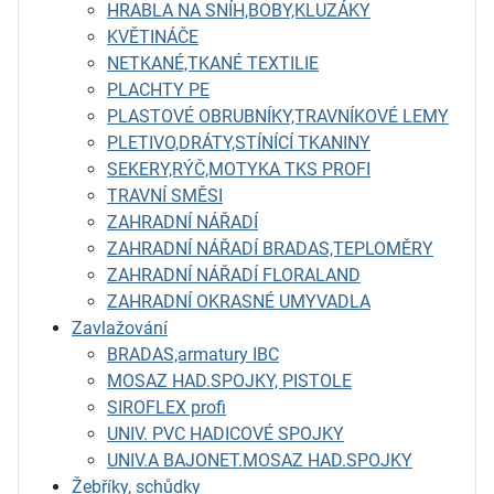
HRABLA NA SNÍH,BOBY,KLUZÁKY
KVĚTINÁČE
NETKANÉ,TKANÉ TEXTILIE
PLACHTY PE
PLASTOVÉ OBRUBNÍKY,TRAVNÍKOVÉ LEMY
PLETIVO,DRÁTY,STÍNÍCÍ TKANINY
SEKERY,RÝČ,MOTYKA TKS PROFI
TRAVNÍ SMĚSI
ZAHRADNÍ NÁŘADÍ
ZAHRADNÍ NÁŘADÍ BRADAS,TEPLOMĚRY
ZAHRADNÍ NÁŘADÍ FLORALAND
ZAHRADNÍ OKRASNÉ UMYVADLA
Zavlažování
BRADAS,armatury IBC
MOSAZ HAD.SPOJKY, PISTOLE
SIROFLEX profi
UNIV. PVC HADICOVÉ SPOJKY
UNIV.A BAJONET.MOSAZ HAD.SPOJKY
Žebříky, schůdky