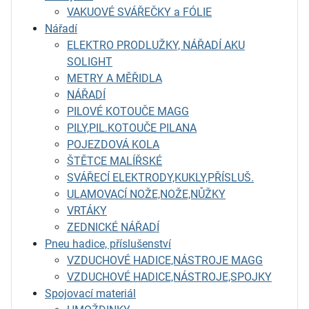
VAKUOVÉ SVÁŘEČKY a FÓLIE
Nářadí
ELEKTRO PRODLUŽKY, NÁŘADÍ AKU
SOLIGHT
METRY A MĚŘIDLA
NÁŘADÍ
PILOVÉ KOTOUČE MAGG
PILY,PIL.KOTOUČE PILANA
POJEZDOVÁ KOLA
ŠTĚTCE MALÍŘSKÉ
SVÁŘECÍ ELEKTRODY,KUKLY,PŘÍSLUŠ.
ULAMOVACÍ NOŽE,NOŽE,NŮŽKY
VRTÁKY
ZEDNICKÉ NÁŘADÍ
Pneu hadice, příslušenství
VZDUCHOVÉ HADICE,NÁSTROJE MAGG
VZDUCHOVÉ HADICE,NÁSTROJE,SPOJKY
Spojovací materiál