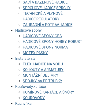
SACÍ A BAZÉNOVÉ HADICE
SPRCHOVÉ HADICE,SPRCHY
TECHNICKÉ A PLYNOVÉ
HADICE,REGULÁTORY
ZAHRADNÍ A POTRAV.HADICE
Hadicové spony
HADICOVÉ SPONY GBS
HADICOVÉ SPONY HOBBY, ROBUST
HADICOVÉ SPONY NORMA
MOTEX PÁSKY
Instalatérství
FLEXI HADICE NA VODU
KOHOUTY A ARMATURY
MONTÁŽNÍ OBJÍMKY
SPOJKY na PE TRUBKY
Kouřovody,kartáče
KOMÍNOVÉ KARTÁČE A ŠŇŮRY
KOUŘOVODY
Kuchyňka