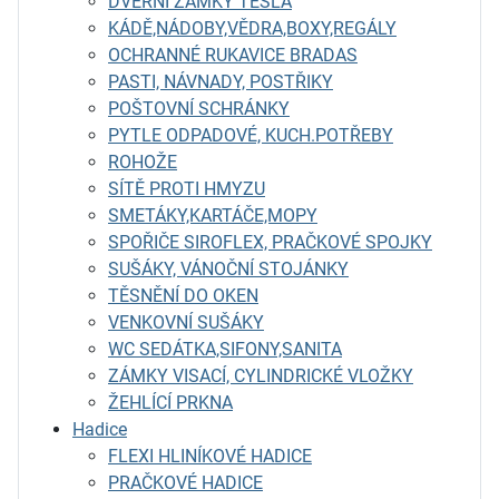
DVEŘNÍ ZÁMKY TESLA
KÁDĚ,NÁDOBY,VĚDRA,BOXY,REGÁLY
OCHRANNÉ RUKAVICE BRADAS
PASTI, NÁVNADY, POSTŘIKY
POŠTOVNÍ SCHRÁNKY
PYTLE ODPADOVÉ, KUCH.POTŘEBY
ROHOŽE
SÍTĚ PROTI HMYZU
SMETÁKY,KARTÁČE,MOPY
SPOŘIČE SIROFLEX, PRAČKOVÉ SPOJKY
SUŠÁKY, VÁNOČNÍ STOJÁNKY
TĚSNĚNÍ DO OKEN
VENKOVNÍ SUŠÁKY
WC SEDÁTKA,SIFONY,SANITA
ZÁMKY VISACÍ, CYLINDRICKÉ VLOŽKY
ŽEHLÍCÍ PRKNA
Hadice
FLEXI HLINÍKOVÉ HADICE
PRAČKOVÉ HADICE