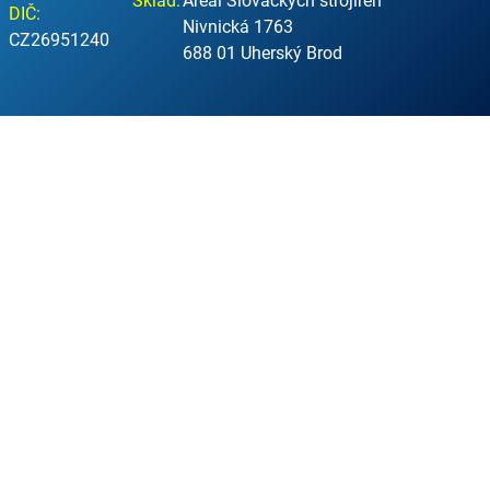
Sklad:
Areál Slováckých strojíren
DIČ:
Nivnická 1763
CZ26951240
688 01 Uherský Brod