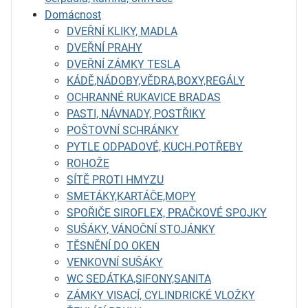
Domácnost
DVEŘNÍ KLIKY, MADLA
DVEŘNÍ PRAHY
DVEŘNÍ ZÁMKY TESLA
KÁDĚ,NÁDOBY,VĚDRA,BOXY,REGÁLY
OCHRANNÉ RUKAVICE BRADAS
PASTI, NÁVNADY, POSTŘIKY
POŠTOVNÍ SCHRÁNKY
PYTLE ODPADOVÉ, KUCH.POTŘEBY
ROHOŽE
SÍTĚ PROTI HMYZU
SMETÁKY,KARTÁČE,MOPY
SPOŘIČE SIROFLEX, PRAČKOVÉ SPOJKY
SUŠÁKY, VÁNOČNÍ STOJÁNKY
TĚSNĚNÍ DO OKEN
VENKOVNÍ SUŠÁKY
WC SEDÁTKA,SIFONY,SANITA
ZÁMKY VISACÍ, CYLINDRICKÉ VLOŽKY