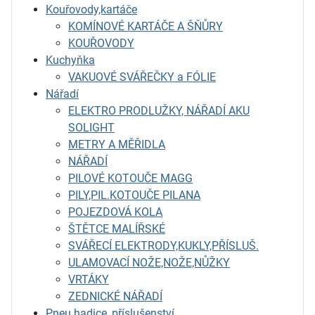
Kouřovody,kartáče
KOMÍNOVÉ KARTÁČE A ŠŇŮRY
KOUŘOVODY
Kuchyňka
VAKUOVÉ SVÁŘEČKY a FÓLIE
Nářadí
ELEKTRO PRODLUŽKY, NÁŘADÍ AKU
SOLIGHT
METRY A MĚŘIDLA
NÁŘADÍ
PILOVÉ KOTOUČE MAGG
PILY,PIL.KOTOUČE PILANA
POJEZDOVÁ KOLA
ŠTĚTCE MALÍŘSKÉ
SVÁŘECÍ ELEKTRODY,KUKLY,PŘÍSLUŠ.
ULAMOVACÍ NOŽE,NOŽE,NŮŽKY
VRTÁKY
ZEDNICKÉ NÁŘADÍ
Pneu hadice, příslušenství