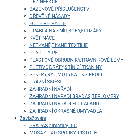
DEZINFEKCE
BAZÉNOVÉ PŘÍSLUŠENSTVÍ
DŘEVĚNÉ NÁSADY
FÓLIE PE, PYTLE
HRABLA NA SNÍH,BOBY,KLUZÁKY
KVĚTINÁČE
NETKANÉ,TKANÉ TEXTILIE
PLACHTY PE
PLASTOVÉ OBRUBNÍKY,TRAVNÍKOVÉ LEMY
PLETIVO,DRÁTY,STÍNÍCÍ TKANINY
SEKERY,RÝČ,MOTYKA TKS PROFI
TRAVNÍ SMĚSI
ZAHRADNÍ NÁŘADÍ
ZAHRADNÍ NÁŘADÍ BRADAS,TEPLOMĚRY
ZAHRADNÍ NÁŘADÍ FLORALAND
ZAHRADNÍ OKRASNÉ UMYVADLA
Zavlažování
BRADAS,armatury IBC
MOSAZ HAD.SPOJKY, PISTOLE