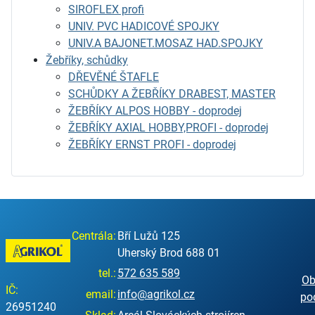
SIROFLEX profi
UNIV. PVC HADICOVÉ SPOJKY
UNIV.A BAJONET.MOSAZ HAD.SPOJKY
Žebříky, schůdky
DŘEVĚNÉ ŠTAFLE
SCHŮDKY A ŽEBŘÍKY DRABEST, MASTER
ŽEBŘÍKY ALPOS HOBBY - doprodej
ŽEBŘÍKY AXIAL HOBBY,PROFI - doprodej
ŽEBŘÍKY ERNST PROFI - doprodej
Centrála:
Bří Lužů 125
Uherský Brod 688 01
tel.:
572 635 589
Ob
IČ:
email:
info@agrikol.cz
po
26951240