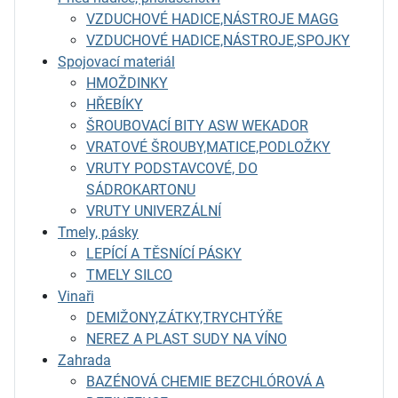
VZDUCHOVÉ HADICE,NÁSTROJE MAGG
VZDUCHOVÉ HADICE,NÁSTROJE,SPOJKY
Spojovací materiál
HMOŽDINKY
HŘEBÍKY
ŠROUBOVACÍ BITY ASW WEKADOR
VRATOVÉ ŠROUBY,MATICE,PODLOŽKY
VRUTY PODSTAVCOVÉ, DO
SÁDROKARTONU
VRUTY UNIVERZÁLNÍ
Tmely, pásky
LEPÍCÍ A TĚSNÍCÍ PÁSKY
TMELY SILCO
Vinaři
DEMIŽONY,ZÁTKY,TRYCHTÝŘE
NEREZ A PLAST SUDY NA VÍNO
Zahrada
BAZÉNOVÁ CHEMIE BEZCHLÓROVÁ A