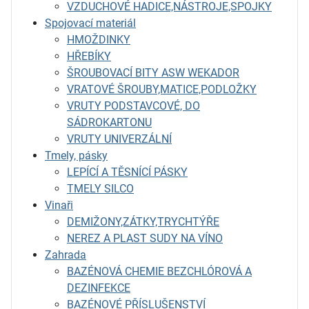
VZDUCHOVÉ HADICE,NÁSTROJE,SPOJKY
Spojovací materiál
HMOŽDINKY
HŘEBÍKY
ŠROUBOVACÍ BITY ASW WEKADOR
VRATOVÉ ŠROUBY,MATICE,PODLOŽKY
VRUTY PODSTAVCOVÉ, DO
SÁDROKARTONU
VRUTY UNIVERZÁLNÍ
Tmely, pásky
LEPÍCÍ A TĚSNÍCÍ PÁSKY
TMELY SILCO
Vinaři
DEMIŽONY,ZÁTKY,TRYCHTÝŘE
NEREZ A PLAST SUDY NA VÍNO
Zahrada
BAZÉNOVÁ CHEMIE BEZCHLÓROVÁ A
DEZINFEKCE
BAZÉNOVÉ PŘÍSLUŠENSTVÍ