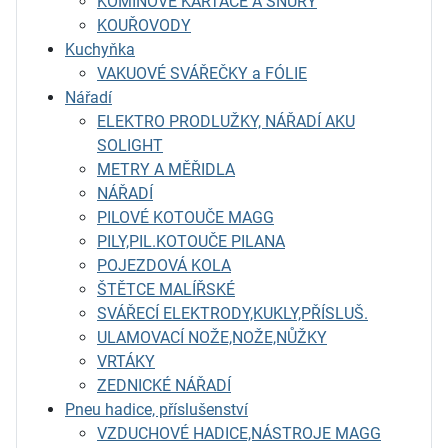
KOMÍNOVÉ KARTÁČE A ŠŇŮRY
KOUŘOVODY
Kuchyňka
VAKUOVÉ SVÁŘEČKY a FÓLIE
Nářadí
ELEKTRO PRODLUŽKY, NÁŘADÍ AKU
SOLIGHT
METRY A MĚŘIDLA
NÁŘADÍ
PILOVÉ KOTOUČE MAGG
PILY,PIL.KOTOUČE PILANA
POJEZDOVÁ KOLA
ŠTĚTCE MALÍŘSKÉ
SVÁŘECÍ ELEKTRODY,KUKLY,PŘÍSLUŠ.
ULAMOVACÍ NOŽE,NOŽE,NŮŽKY
VRTÁKY
ZEDNICKÉ NÁŘADÍ
Pneu hadice, příslušenství
VZDUCHOVÉ HADICE,NÁSTROJE MAGG