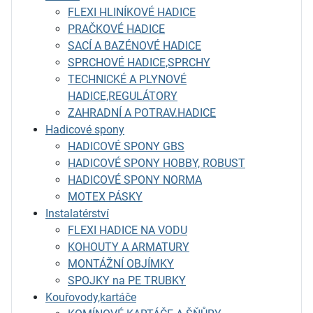
FLEXI HLINÍKOVÉ HADICE
PRAČKOVÉ HADICE
SACÍ A BAZÉNOVÉ HADICE
SPRCHOVÉ HADICE,SPRCHY
TECHNICKÉ A PLYNOVÉ
HADICE,REGULÁTORY
ZAHRADNÍ A POTRAV.HADICE
Hadicové spony
HADICOVÉ SPONY GBS
HADICOVÉ SPONY HOBBY, ROBUST
HADICOVÉ SPONY NORMA
MOTEX PÁSKY
Instalatérství
FLEXI HADICE NA VODU
KOHOUTY A ARMATURY
MONTÁŽNÍ OBJÍMKY
SPOJKY na PE TRUBKY
Kouřovody,kartáče