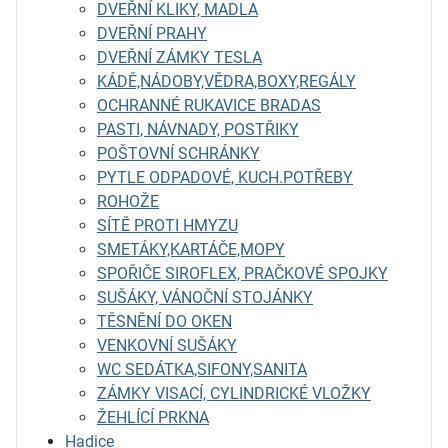
DVEŘNÍ KLIKY, MADLA
DVEŘNÍ PRAHY
DVEŘNÍ ZÁMKY TESLA
KÁDĚ,NÁDOBY,VĚDRA,BOXY,REGÁLY
OCHRANNÉ RUKAVICE BRADAS
PASTI, NÁVNADY, POSTŘIKY
POŠTOVNÍ SCHRÁNKY
PYTLE ODPADOVÉ, KUCH.POTŘEBY
ROHOŽE
SÍTĚ PROTI HMYZU
SMETÁKY,KARTÁČE,MOPY
SPOŘIČE SIROFLEX, PRAČKOVÉ SPOJKY
SUŠÁKY, VÁNOČNÍ STOJÁNKY
TĚSNĚNÍ DO OKEN
VENKOVNÍ SUŠÁKY
WC SEDÁTKA,SIFONY,SANITA
ZÁMKY VISACÍ, CYLINDRICKÉ VLOŽKY
ŽEHLÍCÍ PRKNA
Hadice