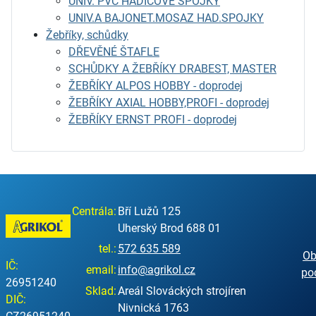
UNIV. PVC HADICOVÉ SPOJKY
UNIV.A BAJONET.MOSAZ HAD.SPOJKY
Žebříky, schůdky
DŘEVĚNÉ ŠTAFLE
SCHŮDKY A ŽEBŘÍKY DRABEST, MASTER
ŽEBŘÍKY ALPOS HOBBY - doprodej
ŽEBŘÍKY AXIAL HOBBY,PROFI - doprodej
ŽEBŘÍKY ERNST PROFI - doprodej
Centrála:
Bří Lužů 125
Uherský Brod 688 01
tel.:
572 635 589
Ob
IČ:
email:
info@agrikol.cz
po
26951240
Sklad:
Areál Slováckých strojíren
DIČ:
Nivnická 1763