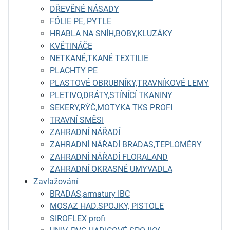
DŘEVĚNÉ NÁSADY
FÓLIE PE, PYTLE
HRABLA NA SNÍH,BOBY,KLUZÁKY
KVĚTINÁČE
NETKANÉ,TKANÉ TEXTILIE
PLACHTY PE
PLASTOVÉ OBRUBNÍKY,TRAVNÍKOVÉ LEMY
PLETIVO,DRÁTY,STÍNÍCÍ TKANINY
SEKERY,RÝČ,MOTYKA TKS PROFI
TRAVNÍ SMĚSI
ZAHRADNÍ NÁŘADÍ
ZAHRADNÍ NÁŘADÍ BRADAS,TEPLOMĚRY
ZAHRADNÍ NÁŘADÍ FLORALAND
ZAHRADNÍ OKRASNÉ UMYVADLA
Zavlažování
BRADAS,armatury IBC
MOSAZ HAD.SPOJKY, PISTOLE
SIROFLEX profi