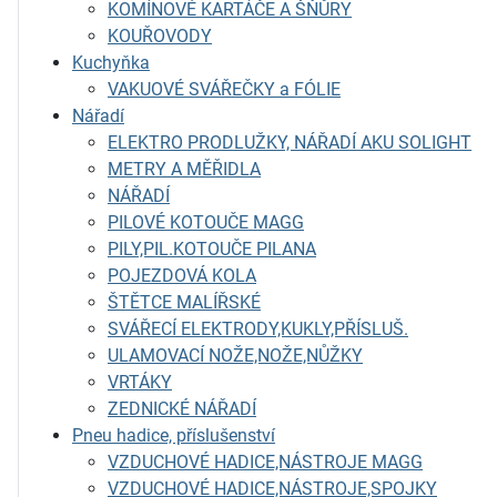
KOMÍNOVÉ KARTÁČE A ŠŇŮRY
KOUŘOVODY
Kuchyňka
VAKUOVÉ SVÁŘEČKY a FÓLIE
Nářadí
ELEKTRO PRODLUŽKY, NÁŘADÍ AKU SOLIGHT
METRY A MĚŘIDLA
NÁŘADÍ
PILOVÉ KOTOUČE MAGG
PILY,PIL.KOTOUČE PILANA
POJEZDOVÁ KOLA
ŠTĚTCE MALÍŘSKÉ
SVÁŘECÍ ELEKTRODY,KUKLY,PŘÍSLUŠ.
ULAMOVACÍ NOŽE,NOŽE,NŮŽKY
VRTÁKY
ZEDNICKÉ NÁŘADÍ
Pneu hadice, příslušenství
VZDUCHOVÉ HADICE,NÁSTROJE MAGG
VZDUCHOVÉ HADICE,NÁSTROJE,SPOJKY