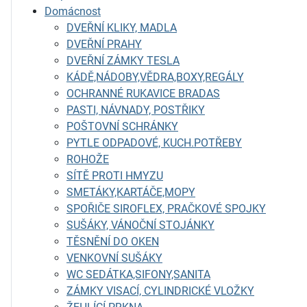
Domácnost
DVEŘNÍ KLIKY, MADLA
DVEŘNÍ PRAHY
DVEŘNÍ ZÁMKY TESLA
KÁDĚ,NÁDOBY,VĚDRA,BOXY,REGÁLY
OCHRANNÉ RUKAVICE BRADAS
PASTI, NÁVNADY, POSTŘIKY
POŠTOVNÍ SCHRÁNKY
PYTLE ODPADOVÉ, KUCH.POTŘEBY
ROHOŽE
SÍTĚ PROTI HMYZU
SMETÁKY,KARTÁČE,MOPY
SPOŘIČE SIROFLEX, PRAČKOVÉ SPOJKY
SUŠÁKY, VÁNOČNÍ STOJÁNKY
TĚSNĚNÍ DO OKEN
VENKOVNÍ SUŠÁKY
WC SEDÁTKA,SIFONY,SANITA
ZÁMKY VISACÍ, CYLINDRICKÉ VLOŽKY