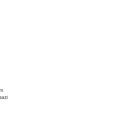
em
sazi