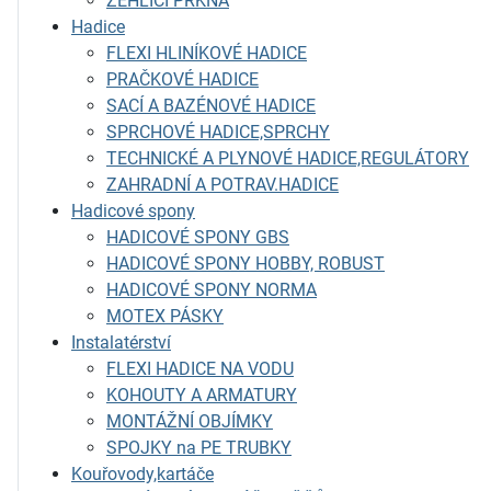
ŽEHLÍCÍ PRKNA
Hadice
FLEXI HLINÍKOVÉ HADICE
PRAČKOVÉ HADICE
SACÍ A BAZÉNOVÉ HADICE
SPRCHOVÉ HADICE,SPRCHY
TECHNICKÉ A PLYNOVÉ HADICE,REGULÁTORY
ZAHRADNÍ A POTRAV.HADICE
Hadicové spony
HADICOVÉ SPONY GBS
HADICOVÉ SPONY HOBBY, ROBUST
HADICOVÉ SPONY NORMA
MOTEX PÁSKY
Instalatérství
FLEXI HADICE NA VODU
KOHOUTY A ARMATURY
MONTÁŽNÍ OBJÍMKY
SPOJKY na PE TRUBKY
Kouřovody,kartáče