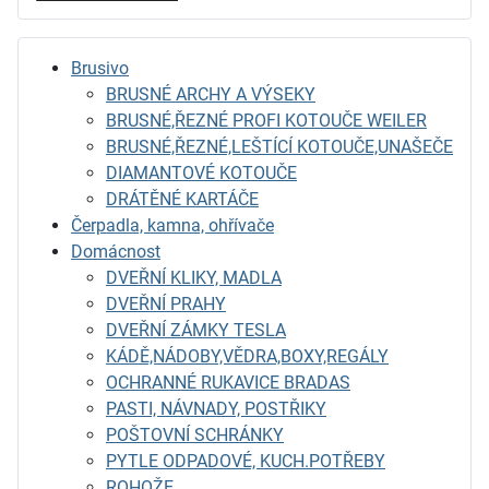
Brusivo
BRUSNÉ ARCHY A VÝSEKY
BRUSNÉ,ŘEZNÉ PROFI KOTOUČE WEILER
BRUSNÉ,ŘEZNÉ,LEŠTÍCÍ KOTOUČE,UNAŠEČE
DIAMANTOVÉ KOTOUČE
DRÁTĚNÉ KARTÁČE
Čerpadla, kamna, ohřívače
Domácnost
DVEŘNÍ KLIKY, MADLA
DVEŘNÍ PRAHY
DVEŘNÍ ZÁMKY TESLA
KÁDĚ,NÁDOBY,VĚDRA,BOXY,REGÁLY
OCHRANNÉ RUKAVICE BRADAS
PASTI, NÁVNADY, POSTŘIKY
POŠTOVNÍ SCHRÁNKY
PYTLE ODPADOVÉ, KUCH.POTŘEBY
ROHOŽE