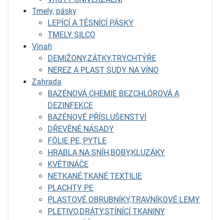
Tmely, pásky
LEPÍCÍ A TĚSNÍCÍ PÁSKY
TMELY SILCO
Vinaři
DEMIŽONY,ZÁTKY,TRYCHTÝŘE
NEREZ A PLAST SUDY NA VÍNO
Zahrada
BAZÉNOVÁ CHEMIE BEZCHLÓROVÁ A
DEZINFEKCE
BAZÉNOVÉ PŘÍSLUŠENSTVÍ
DŘEVĚNÉ NÁSADY
FÓLIE PE, PYTLE
HRABLA NA SNÍH,BOBY,KLUZÁKY
KVĚTINÁČE
NETKANÉ,TKANÉ TEXTILIE
PLACHTY PE
PLASTOVÉ OBRUBNÍKY,TRAVNÍKOVÉ LEMY
PLETIVO,DRÁTY,STÍNÍCÍ TKANINY