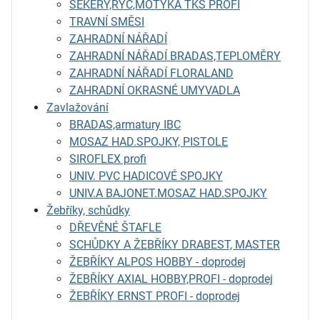
SEKERY,RÝČ,MOTYKA TKS PROFI
TRAVNÍ SMĚSI
ZAHRADNÍ NÁŘADÍ
ZAHRADNÍ NÁŘADÍ BRADAS,TEPLOMĚRY
ZAHRADNÍ NÁŘADÍ FLORALAND
ZAHRADNÍ OKRASNÉ UMYVADLA
Zavlažování
BRADAS,armatury IBC
MOSAZ HAD.SPOJKY, PISTOLE
SIROFLEX profi
UNIV. PVC HADICOVÉ SPOJKY
UNIV.A BAJONET.MOSAZ HAD.SPOJKY
Žebříky, schůdky
DŘEVĚNÉ ŠTAFLE
SCHŮDKY A ŽEBŘÍKY DRABEST, MASTER
ŽEBŘÍKY ALPOS HOBBY - doprodej
ŽEBŘÍKY AXIAL HOBBY,PROFI - doprodej
ŽEBŘÍKY ERNST PROFI - doprodej