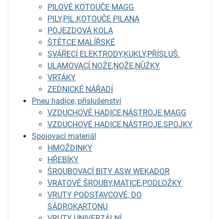
PILOVÉ KOTOUČE MAGG
PILY,PIL.KOTOUČE PILANA
POJEZDOVÁ KOLA
ŠTĚTCE MALÍŘSKÉ
SVÁŘECÍ ELEKTRODY,KUKLY,PŘÍSLUŠ.
ULAMOVACÍ NOŽE,NOŽE,NŮŽKY
VRTÁKY
ZEDNICKÉ NÁŘADÍ
Pneu hadice, příslušenství
VZDUCHOVÉ HADICE,NÁSTROJE MAGG
VZDUCHOVÉ HADICE,NÁSTROJE,SPOJKY
Spojovací materiál
HMOŽDINKY
HŘEBÍKY
ŠROUBOVACÍ BITY ASW WEKADOR
VRATOVÉ ŠROUBY,MATICE,PODLOŽKY
VRUTY PODSTAVCOVÉ, DO
SÁDROKARTONU
VRUTY UNIVERZÁLNÍ