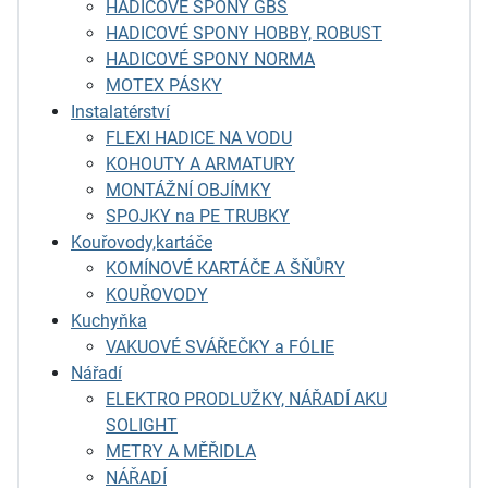
HADICOVÉ SPONY GBS
HADICOVÉ SPONY HOBBY, ROBUST
HADICOVÉ SPONY NORMA
MOTEX PÁSKY
Instalatérství
FLEXI HADICE NA VODU
KOHOUTY A ARMATURY
MONTÁŽNÍ OBJÍMKY
SPOJKY na PE TRUBKY
Kouřovody,kartáče
KOMÍNOVÉ KARTÁČE A ŠŇŮRY
KOUŘOVODY
Kuchyňka
VAKUOVÉ SVÁŘEČKY a FÓLIE
Nářadí
ELEKTRO PRODLUŽKY, NÁŘADÍ AKU
SOLIGHT
METRY A MĚŘIDLA
NÁŘADÍ