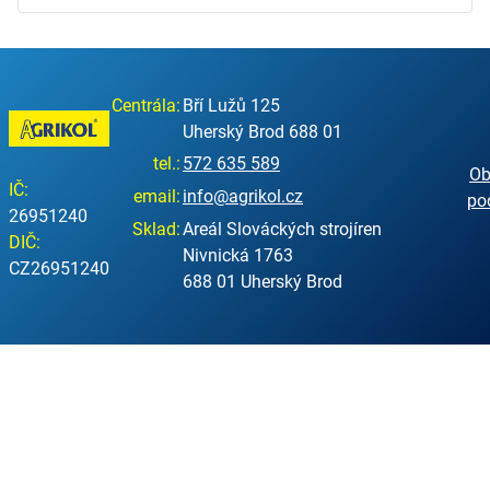
Centrála:
Bří Lužů 125
Uherský Brod 688 01
tel.:
572 635 589
Ob
IČ:
email:
info@agrikol.cz
po
26951240
Sklad:
Areál Slováckých strojíren
DIČ:
Nivnická 1763
CZ26951240
688 01 Uherský Brod