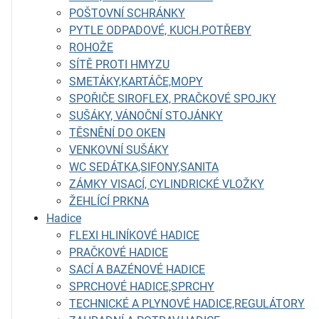
POŠTOVNÍ SCHRÁNKY
PYTLE ODPADOVÉ, KUCH.POTŘEBY
ROHOŽE
SÍTĚ PROTI HMYZU
SMETÁKY,KARTÁČE,MOPY
SPOŘIČE SIROFLEX, PRAČKOVÉ SPOJKY
SUŠÁKY, VÁNOČNÍ STOJÁNKY
TĚSNĚNÍ DO OKEN
VENKOVNÍ SUŠÁKY
WC SEDÁTKA,SIFONY,SANITA
ZÁMKY VISACÍ, CYLINDRICKÉ VLOŽKY
ŽEHLÍCÍ PRKNA
Hadice
FLEXI HLINÍKOVÉ HADICE
PRAČKOVÉ HADICE
SACÍ A BAZÉNOVÉ HADICE
SPRCHOVÉ HADICE,SPRCHY
TECHNICKÉ A PLYNOVÉ HADICE,REGULÁTORY