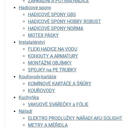
ZAHRADNÍ A POTRAV.HADICE
Hadicové spony
HADICOVÉ SPONY GBS
HADICOVÉ SPONY HOBBY, ROBUST
HADICOVÉ SPONY NORMA
MOTEX PÁSKY
Instalatérství
FLEXI HADICE NA VODU
KOHOUTY A ARMATURY
MONTÁŽNÍ OBJÍMKY
SPOJKY na PE TRUBKY
Kouřovody,kartáče
KOMÍNOVÉ KARTÁČE A ŠŇŮRY
KOUŘOVODY
Kuchyňka
VAKUOVÉ SVÁŘEČKY a FÓLIE
Nářadí
ELEKTRO PRODLUŽKY, NÁŘADÍ AKU SOLIGHT
METRY A MĚŘIDLA