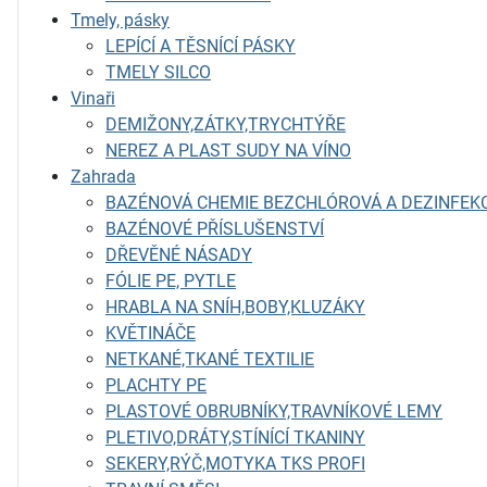
Tmely, pásky
LEPÍCÍ A TĚSNÍCÍ PÁSKY
TMELY SILCO
Vinaři
DEMIŽONY,ZÁTKY,TRYCHTÝŘE
NEREZ A PLAST SUDY NA VÍNO
Zahrada
BAZÉNOVÁ CHEMIE BEZCHLÓROVÁ A DEZINFEK
BAZÉNOVÉ PŘÍSLUŠENSTVÍ
DŘEVĚNÉ NÁSADY
FÓLIE PE, PYTLE
HRABLA NA SNÍH,BOBY,KLUZÁKY
KVĚTINÁČE
NETKANÉ,TKANÉ TEXTILIE
PLACHTY PE
PLASTOVÉ OBRUBNÍKY,TRAVNÍKOVÉ LEMY
PLETIVO,DRÁTY,STÍNÍCÍ TKANINY
SEKERY,RÝČ,MOTYKA TKS PROFI