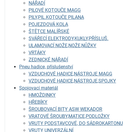
NÁŘADÍ
PILOVÉ KOTOUČE MAGG
PILY,PIL.KOTOUČE PILANA
POJEZDOVÁ KOLA
ŠTĚTCE MALÍŘSKÉ
SVÁŘECÍ ELEKTRODY,KUKLY,PŘÍSLUŠ.
ULAMOVACÍ NOŽE,NOŽE,NŮŽKY
VRTÁKY
ZEDNICKÉ NÁŘADÍ
Pneu hadice, příslušenství
VZDUCHOVÉ HADICE,NÁSTROJE MAGG
VZDUCHOVÉ HADICE,NÁSTROJE,SPOJKY
Spojovací materiál
HMOŽDINKY
HŘEBÍKY
ŠROUBOVACÍ BITY ASW WEKADOR
VRATOVÉ ŠROUBY,MATICE,PODLOŽKY
VRUTY PODSTAVCOVÉ, DO SÁDROKARTONU
VRUTY UNIVERZÁLNÍ