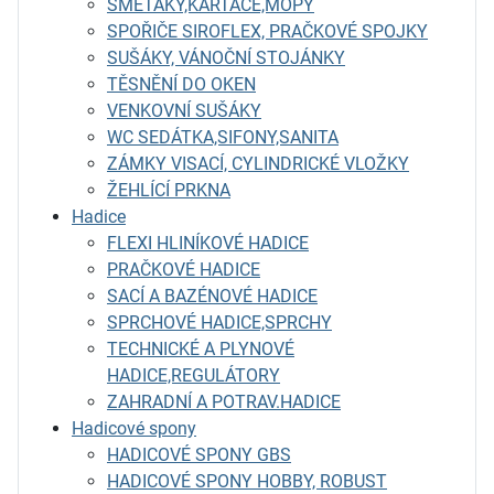
SMETÁKY,KARTÁČE,MOPY
SPOŘIČE SIROFLEX, PRAČKOVÉ SPOJKY
SUŠÁKY, VÁNOČNÍ STOJÁNKY
TĚSNĚNÍ DO OKEN
VENKOVNÍ SUŠÁKY
WC SEDÁTKA,SIFONY,SANITA
ZÁMKY VISACÍ, CYLINDRICKÉ VLOŽKY
ŽEHLÍCÍ PRKNA
Hadice
FLEXI HLINÍKOVÉ HADICE
PRAČKOVÉ HADICE
SACÍ A BAZÉNOVÉ HADICE
SPRCHOVÉ HADICE,SPRCHY
TECHNICKÉ A PLYNOVÉ
HADICE,REGULÁTORY
ZAHRADNÍ A POTRAV.HADICE
Hadicové spony
HADICOVÉ SPONY GBS
HADICOVÉ SPONY HOBBY, ROBUST