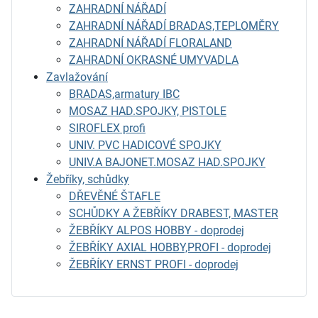
ZAHRADNÍ NÁŘADÍ
ZAHRADNÍ NÁŘADÍ BRADAS,TEPLOMĚRY
ZAHRADNÍ NÁŘADÍ FLORALAND
ZAHRADNÍ OKRASNÉ UMYVADLA
Zavlažování
BRADAS,armatury IBC
MOSAZ HAD.SPOJKY, PISTOLE
SIROFLEX profi
UNIV. PVC HADICOVÉ SPOJKY
UNIV.A BAJONET.MOSAZ HAD.SPOJKY
Žebříky, schůdky
DŘEVĚNÉ ŠTAFLE
SCHŮDKY A ŽEBŘÍKY DRABEST, MASTER
ŽEBŘÍKY ALPOS HOBBY - doprodej
ŽEBŘÍKY AXIAL HOBBY,PROFI - doprodej
ŽEBŘÍKY ERNST PROFI - doprodej