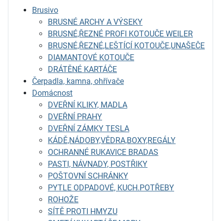
Brusivo
BRUSNÉ ARCHY A VÝSEKY
BRUSNÉ,ŘEZNÉ PROFI KOTOUČE WEILER
BRUSNÉ,ŘEZNÉ,LEŠTÍCÍ KOTOUČE,UNAŠEČE
DIAMANTOVÉ KOTOUČE
DRÁTĚNÉ KARTÁČE
Čerpadla, kamna, ohřívače
Domácnost
DVEŘNÍ KLIKY, MADLA
DVEŘNÍ PRAHY
DVEŘNÍ ZÁMKY TESLA
KÁDĚ,NÁDOBY,VĚDRA,BOXY,REGÁLY
OCHRANNÉ RUKAVICE BRADAS
PASTI, NÁVNADY, POSTŘIKY
POŠTOVNÍ SCHRÁNKY
PYTLE ODPADOVÉ, KUCH.POTŘEBY
ROHOŽE
SÍTĚ PROTI HMYZU