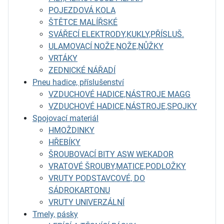
POJEZDOVÁ KOLA
ŠTĚTCE MALÍŘSKÉ
SVÁŘECÍ ELEKTRODY,KUKLY,PŘÍSLUŠ.
ULAMOVACÍ NOŽE,NOŽE,NŮŽKY
VRTÁKY
ZEDNICKÉ NÁŘADÍ
Pneu hadice, příslušenství
VZDUCHOVÉ HADICE,NÁSTROJE MAGG
VZDUCHOVÉ HADICE,NÁSTROJE,SPOJKY
Spojovací materiál
HMOŽDINKY
HŘEBÍKY
ŠROUBOVACÍ BITY ASW WEKADOR
VRATOVÉ ŠROUBY,MATICE,PODLOŽKY
VRUTY PODSTAVCOVÉ, DO
SÁDROKARTONU
VRUTY UNIVERZÁLNÍ
Tmely, pásky