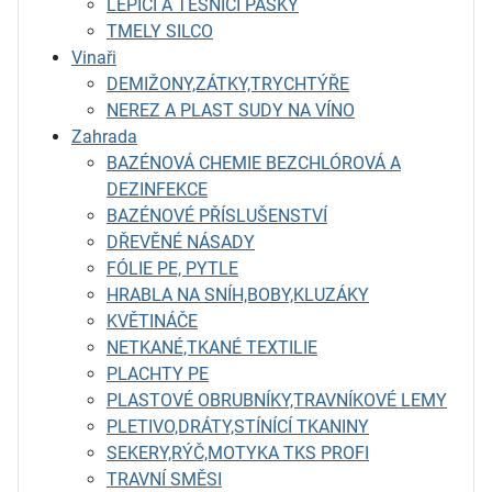
LEPÍCÍ A TĚSNÍCÍ PÁSKY
TMELY SILCO
Vinaři
DEMIŽONY,ZÁTKY,TRYCHTÝŘE
NEREZ A PLAST SUDY NA VÍNO
Zahrada
BAZÉNOVÁ CHEMIE BEZCHLÓROVÁ A
DEZINFEKCE
BAZÉNOVÉ PŘÍSLUŠENSTVÍ
DŘEVĚNÉ NÁSADY
FÓLIE PE, PYTLE
HRABLA NA SNÍH,BOBY,KLUZÁKY
KVĚTINÁČE
NETKANÉ,TKANÉ TEXTILIE
PLACHTY PE
PLASTOVÉ OBRUBNÍKY,TRAVNÍKOVÉ LEMY
PLETIVO,DRÁTY,STÍNÍCÍ TKANINY
SEKERY,RÝČ,MOTYKA TKS PROFI
TRAVNÍ SMĚSI