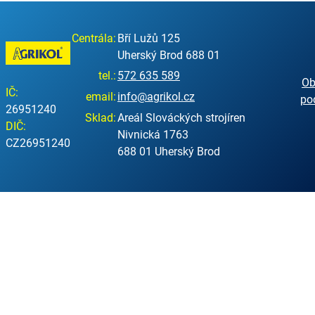
Centrála:
Bří Lužů 125
Uherský Brod 688 01
tel.:
572 635 589
Ob
IČ:
email:
info@agrikol.cz
po
26951240
Sklad:
Areál Slováckých strojíren
DIČ:
Nivnická 1763
CZ26951240
688 01 Uherský Brod