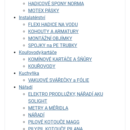
HADICOVÉ SPONY NORMA
MOTEX PÁSKY
Instalatérství
FLEXI HADICE NA VODU
KOHOUTY A ARMATURY
MONTÁŽNÍ OBJÍMKY
SPOJKY na PE TRUBKY
Kouřovody,kartáče
KOMÍNOVÉ KARTÁČE A ŠŇŮRY
KOUŘOVODY
Kuchyňka
VAKUOVÉ SVÁŘEČKY a FÓLIE
Nářadí
ELEKTRO PRODLUŽKY, NÁŘADÍ AKU
SOLIGHT
METRY A MĚŘIDLA
NÁŘADÍ
PILOVÉ KOTOUČE MAGG
PILY,PIL.KOTOUČE PILANA