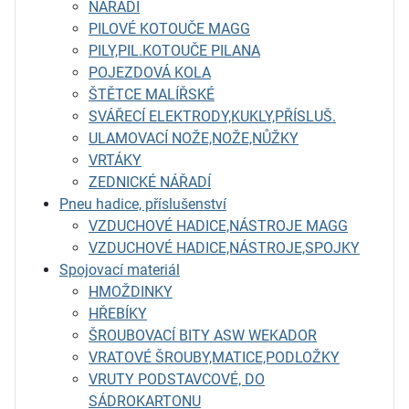
NÁŘADÍ
PILOVÉ KOTOUČE MAGG
PILY,PIL.KOTOUČE PILANA
POJEZDOVÁ KOLA
ŠTĚTCE MALÍŘSKÉ
SVÁŘECÍ ELEKTRODY,KUKLY,PŘÍSLUŠ.
ULAMOVACÍ NOŽE,NOŽE,NŮŽKY
VRTÁKY
ZEDNICKÉ NÁŘADÍ
Pneu hadice, příslušenství
VZDUCHOVÉ HADICE,NÁSTROJE MAGG
VZDUCHOVÉ HADICE,NÁSTROJE,SPOJKY
Spojovací materiál
HMOŽDINKY
HŘEBÍKY
ŠROUBOVACÍ BITY ASW WEKADOR
VRATOVÉ ŠROUBY,MATICE,PODLOŽKY
VRUTY PODSTAVCOVÉ, DO
SÁDROKARTONU