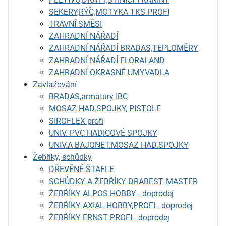
SEKERY,RÝČ,MOTYKA TKS PROFI
TRAVNÍ SMĚSI
ZAHRADNÍ NÁŘADÍ
ZAHRADNÍ NÁŘADÍ BRADAS,TEPLOMĚRY
ZAHRADNÍ NÁŘADÍ FLORALAND
ZAHRADNÍ OKRASNÉ UMYVADLA
Zavlažování
BRADAS,armatury IBC
MOSAZ HAD.SPOJKY, PISTOLE
SIROFLEX profi
UNIV. PVC HADICOVÉ SPOJKY
UNIV.A BAJONET.MOSAZ HAD.SPOJKY
Žebříky, schůdky
DŘEVĚNÉ ŠTAFLE
SCHŮDKY A ŽEBŘÍKY DRABEST, MASTER
ŽEBŘÍKY ALPOS HOBBY - doprodej
ŽEBŘÍKY AXIAL HOBBY,PROFI - doprodej
ŽEBŘÍKY ERNST PROFI - doprodej