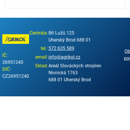
Centrála:
Bří Lužů 125
Uherský Brod 688 01
tel.:
572 635 589
Ob
IČ:
email:
info@agrikol.cz
po
26951240
Sklad:
Areál Slováckých strojíren
DIČ:
Nivnická 1763
CZ26951240
688 01 Uherský Brod