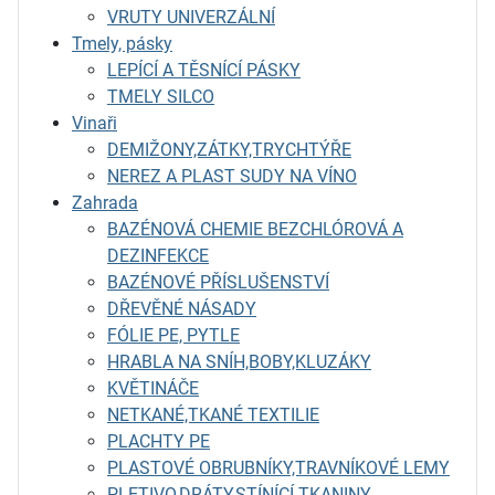
VRUTY UNIVERZÁLNÍ
Tmely, pásky
LEPÍCÍ A TĚSNÍCÍ PÁSKY
TMELY SILCO
Vinaři
DEMIŽONY,ZÁTKY,TRYCHTÝŘE
NEREZ A PLAST SUDY NA VÍNO
Zahrada
BAZÉNOVÁ CHEMIE BEZCHLÓROVÁ A
DEZINFEKCE
BAZÉNOVÉ PŘÍSLUŠENSTVÍ
DŘEVĚNÉ NÁSADY
FÓLIE PE, PYTLE
HRABLA NA SNÍH,BOBY,KLUZÁKY
KVĚTINÁČE
NETKANÉ,TKANÉ TEXTILIE
PLACHTY PE
PLASTOVÉ OBRUBNÍKY,TRAVNÍKOVÉ LEMY
PLETIVO,DRÁTY,STÍNÍCÍ TKANINY