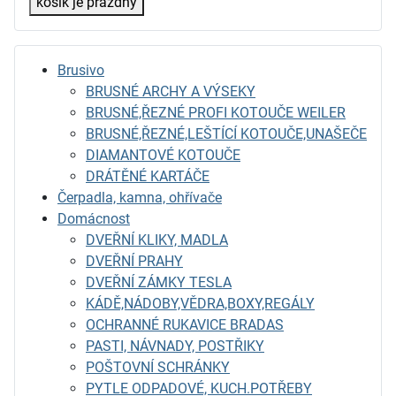
košík je prázdný
Brusivo
BRUSNÉ ARCHY A VÝSEKY
BRUSNÉ,ŘEZNÉ PROFI KOTOUČE WEILER
BRUSNÉ,ŘEZNÉ,LEŠTÍCÍ KOTOUČE,UNAŠEČE
DIAMANTOVÉ KOTOUČE
DRÁTĚNÉ KARTÁČE
Čerpadla, kamna, ohřívače
Domácnost
DVEŘNÍ KLIKY, MADLA
DVEŘNÍ PRAHY
DVEŘNÍ ZÁMKY TESLA
KÁDĚ,NÁDOBY,VĚDRA,BOXY,REGÁLY
OCHRANNÉ RUKAVICE BRADAS
PASTI, NÁVNADY, POSTŘIKY
POŠTOVNÍ SCHRÁNKY
PYTLE ODPADOVÉ, KUCH.POTŘEBY