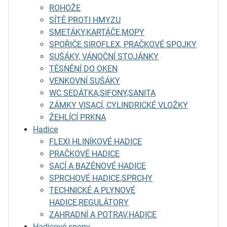
ROHOŽE
SÍTĚ PROTI HMYZU
SMETÁKY,KARTÁČE,MOPY
SPOŘIČE SIROFLEX, PRAČKOVÉ SPOJKY
SUŠÁKY, VÁNOČNÍ STOJÁNKY
TĚSNĚNÍ DO OKEN
VENKOVNÍ SUŠÁKY
WC SEDÁTKA,SIFONY,SANITA
ZÁMKY VISACÍ, CYLINDRICKÉ VLOŽKY
ŽEHLÍCÍ PRKNA
Hadice
FLEXI HLINÍKOVÉ HADICE
PRAČKOVÉ HADICE
SACÍ A BAZÉNOVÉ HADICE
SPRCHOVÉ HADICE,SPRCHY
TECHNICKÉ A PLYNOVÉ
HADICE,REGULÁTORY
ZAHRADNÍ A POTRAV.HADICE
Hadicové spony