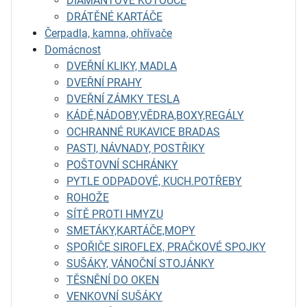
DIAMANTOVÉ KOTOUČE
DRÁTĚNÉ KARTÁČE
Čerpadla, kamna, ohřívače
Domácnost
DVEŘNÍ KLIKY, MADLA
DVEŘNÍ PRAHY
DVEŘNÍ ZÁMKY TESLA
KÁDĚ,NÁDOBY,VĚDRA,BOXY,REGÁLY
OCHRANNÉ RUKAVICE BRADAS
PASTI, NÁVNADY, POSTŘIKY
POŠTOVNÍ SCHRÁNKY
PYTLE ODPADOVÉ, KUCH.POTŘEBY
ROHOŽE
SÍTĚ PROTI HMYZU
SMETÁKY,KARTÁČE,MOPY
SPOŘIČE SIROFLEX, PRAČKOVÉ SPOJKY
SUŠÁKY, VÁNOČNÍ STOJÁNKY
TĚSNĚNÍ DO OKEN
VENKOVNÍ SUŠÁKY