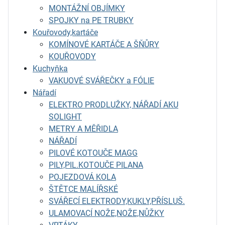
MONTÁŽNÍ OBJÍMKY
SPOJKY na PE TRUBKY
Kouřovody,kartáče
KOMÍNOVÉ KARTÁČE A ŠŇŮRY
KOUŘOVODY
Kuchyňka
VAKUOVÉ SVÁŘEČKY a FÓLIE
Nářadí
ELEKTRO PRODLUŽKY, NÁŘADÍ AKU
SOLIGHT
METRY A MĚŘIDLA
NÁŘADÍ
PILOVÉ KOTOUČE MAGG
PILY,PIL.KOTOUČE PILANA
POJEZDOVÁ KOLA
ŠTĚTCE MALÍŘSKÉ
SVÁŘECÍ ELEKTRODY,KUKLY,PŘÍSLUŠ.
ULAMOVACÍ NOŽE,NOŽE,NŮŽKY