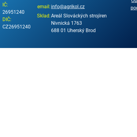
Ob
IČ:
email:
info@agrikol.cz
po
26951240
Sklad:
Areál Slováckých strojíren
DIČ:
Nivnická 1763
CZ26951240
688 01 Uherský Brod