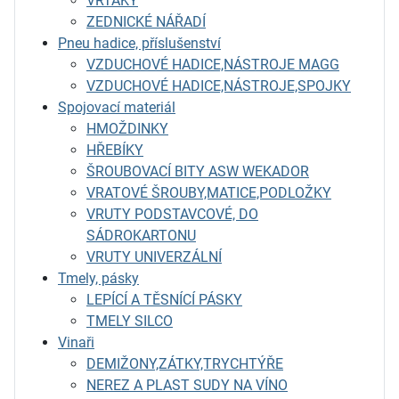
VRTÁKY
ZEDNICKÉ NÁŘADÍ
Pneu hadice, příslušenství
VZDUCHOVÉ HADICE,NÁSTROJE MAGG
VZDUCHOVÉ HADICE,NÁSTROJE,SPOJKY
Spojovací materiál
HMOŽDINKY
HŘEBÍKY
ŠROUBOVACÍ BITY ASW WEKADOR
VRATOVÉ ŠROUBY,MATICE,PODLOŽKY
VRUTY PODSTAVCOVÉ, DO
SÁDROKARTONU
VRUTY UNIVERZÁLNÍ
Tmely, pásky
LEPÍCÍ A TĚSNÍCÍ PÁSKY
TMELY SILCO
Vinaři
DEMIŽONY,ZÁTKY,TRYCHTÝŘE
NEREZ A PLAST SUDY NA VÍNO