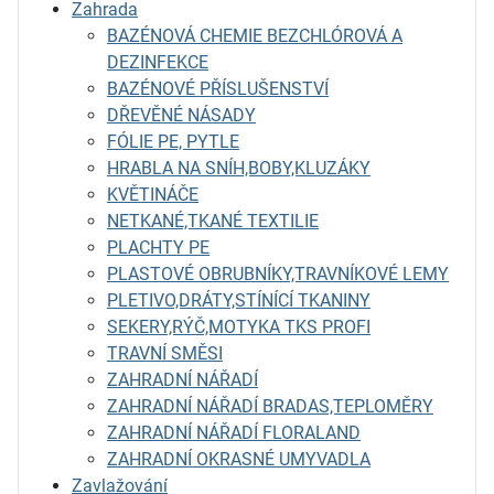
Zahrada
BAZÉNOVÁ CHEMIE BEZCHLÓROVÁ A
DEZINFEKCE
BAZÉNOVÉ PŘÍSLUŠENSTVÍ
DŘEVĚNÉ NÁSADY
FÓLIE PE, PYTLE
HRABLA NA SNÍH,BOBY,KLUZÁKY
KVĚTINÁČE
NETKANÉ,TKANÉ TEXTILIE
PLACHTY PE
PLASTOVÉ OBRUBNÍKY,TRAVNÍKOVÉ LEMY
PLETIVO,DRÁTY,STÍNÍCÍ TKANINY
SEKERY,RÝČ,MOTYKA TKS PROFI
TRAVNÍ SMĚSI
ZAHRADNÍ NÁŘADÍ
ZAHRADNÍ NÁŘADÍ BRADAS,TEPLOMĚRY
ZAHRADNÍ NÁŘADÍ FLORALAND
ZAHRADNÍ OKRASNÉ UMYVADLA
Zavlažování