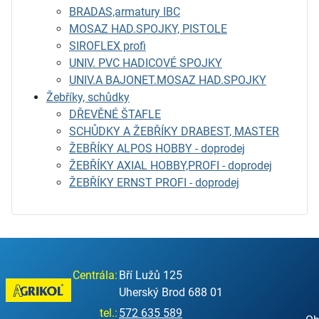
BRADAS,armatury IBC
MOSAZ HAD.SPOJKY, PISTOLE
SIROFLEX profi
UNIV. PVC HADICOVÉ SPOJKY
UNIV.A BAJONET.MOSAZ HAD.SPOJKY
Žebříky, schůdky
DŘEVĚNÉ ŠTAFLE
SCHŮDKY A ŽEBŘÍKY DRABEST, MASTER
ŽEBŘÍKY ALPOS HOBBY - doprodej
ŽEBŘÍKY AXIAL HOBBY,PROFI - doprodej
ŽEBŘÍKY ERNST PROFI - doprodej
Centrála:
Bří Lužů 125
Uherský Brod 688 01
tel.:
572 635 589